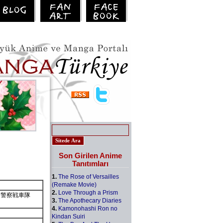
Son Girilen Anime
Tanıtımları
1.
The Rose of Versailles
(Remake Movie)
2.
Love Through a Prism
. 01, 警察戦車隊
3.
The Apothecary Diaries
4.
Kamonohashi Ron no
Kindan Suiri