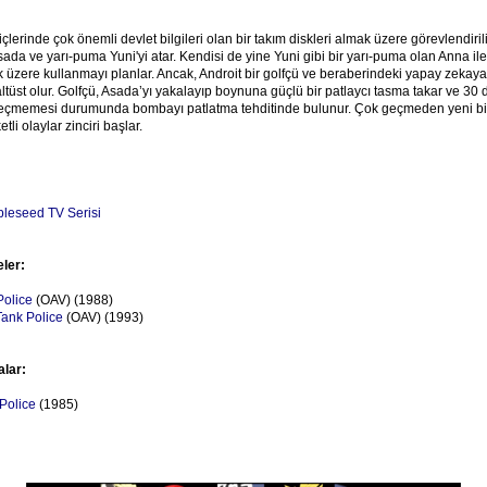
 içlerinde çok önemli devlet bilgileri olan bir takım diskleri almak üzere görevlendirilir
da ve yarı-puma Yuni'yi atar. Kendisi de yine Yuni gibi bir yarı-puma olan Anna ile b
üzere kullanmayı planlar. Ancak, Androit bir golfçü ve beraberindeki yapay zekaya 
altüst olur. Golfçü, Asada’yı yakalayıp boynuna güçlü bir patlaycı tasma takar ve 30 
 geçmemesi durumunda bombayı patlatma tehditinde bulunur. Çok geçmeden yeni bi
tli olaylar zinciri başlar.
leseed TV Serisi
eler:
olice
(OAV) (1988)
ank Police
(OAV) (1993)
alar:
Police
(1985)