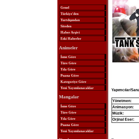
Genel
Türkiye'den
Yurtdışından
Siteden
Haber Arşivi
Eski Haberler
Animeler
İsme Göre
Türe Göre
Yıla Göre
Puana Göre
Kategoriye Göre
Yeni Yayımlanacaklar
Yapımcılar/Sana
Mangalar
Yönetmen:
İsme Göre
Animasyon:
Türe Göre
Müzik:
Yıla Göre
Orjinal Eser:
Puana Göre
Yeni Yayımlanacaklar