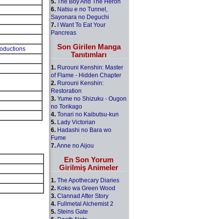
5.
The Boy And The Heron
6.
Natsu e no Tunnel,
Sayonara no Deguchi
7.
I Want To Eat Your
Pancreas
Son Girilen Manga
oductions
Tanıtımları
1.
Rurouni Kenshin: Master
of Flame - Hidden Chapter
2.
Rurouni Kenshin:
Restoration
3.
Yume no Shizuku - Ougon
no Torikago
4.
Tonari no Kaibutsu-kun
5.
Lady Victorian
6.
Hadashi no Bara wo
Fume
7.
Anne no Aijou
En Son Yorum
Girilmiş Animeler
1.
The Apothecary Diaries
2.
Koko wa Green Wood
3.
Clannad After Story
4.
Fullmetal Alchemist 2
5.
Steins Gate