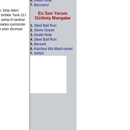
6.
Death Note
7.
Baccano!
. Ekip lideri
En Son Yorum
irlikte Tank 31'i
Girilmiş Mangalar
sahip AI tanklar
dakika içerisinde
1.
Steel Ball Run
r plan devreye
2.
Stone Ocean
3.
Death Note
4.
Steel Ball Run
5.
Berserk
6.
Kaichou Wa Maid-sama!
7.
NANA