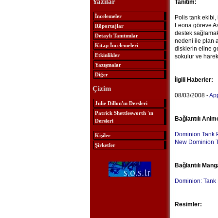
Yazılar
Tanıtım:
İncelemeler
Polis tank ekibi,
Leona göreve Asa
Röportajlar
destek sağlamak 
Detaylı Tanıtımlar
nedeni ile plan 
Kitap İncelemeleri
disklerin eline
Etkinlikler
sokulur ve hareke
Yazışmalar
Diğer
İlgili Haberler:
Çizim
08/03/2008 -
App
Julie Dillon'ın Dersleri
Patrick Shettlesworth 'ın
Bağlantılı Anim
Dersleri
Dominion Tank P
Kişiler
New Dominion T
Şirketler
Bağlantılı Mang
Dominion: Tank 
Resimler: