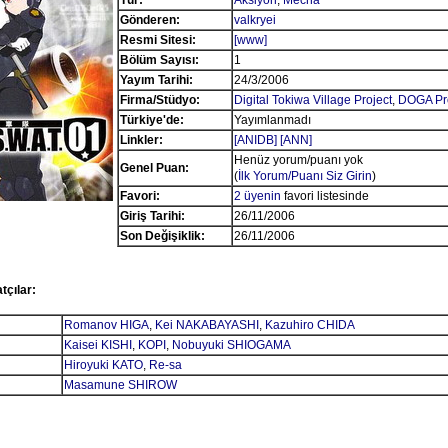
Tür:
Aksiyon
,
Mecha
Gönderen:
valkryei
Resmi Sitesi:
[www]
Bölüm Sayısı:
1
Yayım Tarihi:
24/3/2006
Firma/Stüdyo:
Digital Tokiwa Village Project
,
DOGA Pr
Türkiye'de:
Yayımlanmadı
Linkler:
[ANIDB]
[ANN]
Henüz yorum/puanı yok
Genel Puan:
(
İlk Yorum/Puanı Siz Girin
)
Favori:
2 üyenin
favori listesinde
Giriş Tarihi:
26/11/2006
Son Değişiklik:
26/11/2006
tçılar:
Romanov HIGA
,
Kei NAKABAYASHI
,
Kazuhiro CHIDA
Kaisei KISHI
,
KOPI
,
Nobuyuki SHIOGAMA
Hiroyuki KATO
,
Re-sa
Masamune SHIROW