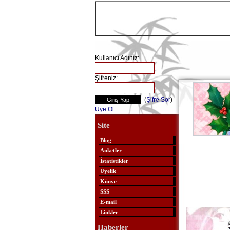
Kullanıcı Adınız:
Şifreniz:
(
Şifre Sor
)
Üye Ol
Site
Blog
Anketler
İstatistikler
Üyelik
Künye
SSS
E-mail
Linkler
Haberler