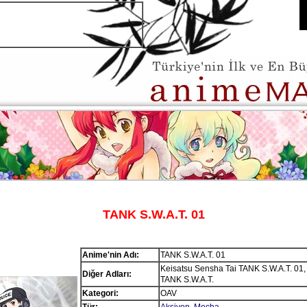
TANK S.W.A.T. 01
Anime'nin Adı:
TANK S.W.A.T. 01
Keisatsu Sensha Tai TANK S.W.A.T
Diğer Adları:
TANK S.W.A.T.
Kategori:
OAV