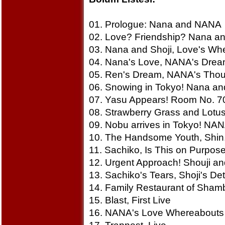
01. Prologue: Nana and NANA
02. Love? Friendship? Nana an
03. Nana and Shoji, Love's Wh
04. Nana's Love, NANA's Dre
05. Ren's Dream, NANA's Thou
06. Snowing in Tokyo! Nana a
07. Yasu Appears! Room No. 7
08. Strawberry Grass and Lotu
09. Nobu arrives in Tokyo! NA
10. The Handsome Youth, Shin
11. Sachiko, Is This on Purpos
12. Urgent Approach! Shouji a
13. Sachiko's Tears, Shoji's De
14. Family Restaurant of Sham
15. Blast, First Live
16. NANA's Love Whereabouts