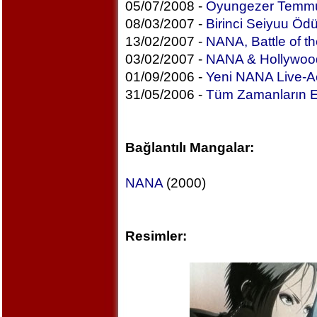
05/07/2008 -
Oyungezer Temmu
08/03/2007 -
Birinci Seiyuu Ödül
13/02/2007 -
NANA, Battle of t
03/02/2007 -
NANA & Hollywoo
01/09/2006 -
Yeni NANA Live-Ac
31/05/2006 -
Tüm Zamanların E
Bağlantılı Mangalar:
NANA
(2000)
Resimler: