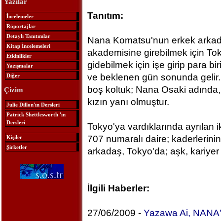
Yazılar
Tanıtım:
İncelemeler
Röportajlar
Detaylı Tanıtımlar
Nana Komatsu'nun erkek arkadaşı
Kitap İncelemeleri
akademisine girebilmek için Tok
Etkinlikler
gidebilmek için işe girip para bi
Yazışmalar
ve beklenen gün sonunda gelir. 
Diğer
boş koltuk; Nana Osaki adında,
Çizim
kızın yanı olmuştur.
Julie Dillon'ın Dersleri
Patrick Shettlesworth 'ın
Dersleri
Tokyo'ya vardıklarında ayrılan ik
707 numaralı daire; kaderlerinin ke
Kişiler
Şirketler
arkadaş, Tokyo'da; aşk, kariyer 
İlgili Haberler:
27/06/2009 -
Yazawa Ai, NANA'