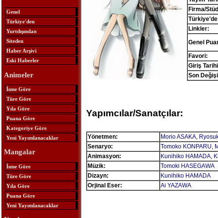
Firma/Stü
Genel
Türkiye'de
Türkiye'den
Linkler:
Yurtdışından
Siteden
Genel Pua
Haber Arşivi
Favori:
Eski Haberler
Giriş Tarihi
Animeler
Son Değişi
İsme Göre
Türe Göre
Yıla Göre
Yapımcılar/Sanatçılar:
Puana Göre
Kategoriye Göre
Yönetmen:
Morio ASAKA
,
Ryosu
Yeni Yayımlanacaklar
Senaryo:
Tomoko KONPARU
,
M
Mangalar
Animasyon:
Kunihiko HAMADA
,
K
Müzik:
Tomoki HASEGAWA
İsme Göre
Dizayn:
Kunihiko HAMADA
Türe Göre
Orjinal Eser:
Ai YAZAWA
Yıla Göre
Puana Göre
Yeni Yayımlanacaklar