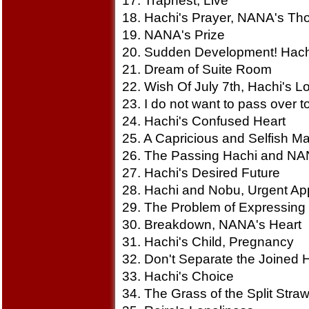
17. Trapnest, Live
18. Hachi's Prayer, NANA's Th
19. NANA's Prize
20. Sudden Development! Hach
21. Dream of Suite Room
22. Wish Of July 7th, Hachi's L
23. I do not want to pass over 
24. Hachi's Confused Heart
25. A Capricious and Selfish M
26. The Passing Hachi and N
27. Hachi's Desired Future
28. Hachi and Nobu, Urgent A
29. The Problem of Expressing
30. Breakdown, NANA's Heart
31. Hachi's Child, Pregnancy
32. Don't Separate the Joined
33. Hachi's Choice
34. The Grass of the Split Stra