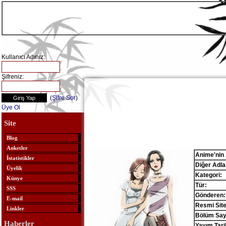
Kullanıcı Adınız:
Şifreniz:
(
Şifre Sor
)
Üye Ol
Site
Blog
Anketler
Anime'nin 
İstatistikler
Diğer Adlar
Üyelik
Kategori:
Künye
Tür:
SSS
Gönderen:
E-mail
Resmi Site
Linkler
Bölüm Sayı
Haberler
Yayım Tari