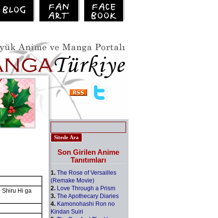
Son Girilen Anime
Tanıtımları
1.
The Rose of Versailles
(Remake Movie)
2.
Love Through a Prism
 Shiru Hi ga
3.
The Apothecary Diaries
4.
Kamonohashi Ron no
Kindan Suiri