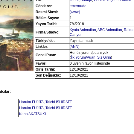
Tür:
Tarihi
,
Shoujo
,
Günlük Yaşantı
,
Drama
Gönderen:
emeraude
Resmi Sitesi:
[www]
Bölüm Sayısı:
1
Yayım Tarihi:
7/4/2018
Kyoto Animation
,
ABC Animation
,
Raku
Firma/Stüdyo:
Canyon
Türkiye'de:
Yayımlanmadı
Linkler:
[ANN]
Henüz yorum/puanı yok
Genel Puan:
(
İlk Yorum/Puanı Siz Girin
)
Favori:
0 üyenin favori listesinde
Giriş Tarihi:
12/10/2021
Son Değişiklik:
12/10/2021
tçılar:
Haruka FUJITA
,
Taichi ISHIDATE
Haruka FUJITA
,
Taichi ISHIDATE
Kana AKATSUKI