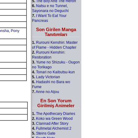
5.
The Boy And The Heron
6.
Natsu e no Tunnel,
Sayonara no Deguchi
7.
I Want To Eat Your
Pancreas
Son Girilen Manga
onsha
,
Pony
Tanıtımları
1.
Rurouni Kenshin: Master
of Flame - Hidden Chapter
2.
Rurouni Kenshin:
Restoration
3.
Yume no Shizuku - Ougon
no Torikago
4.
Tonari no Kaibutsu-kun
5.
Lady Victorian
6.
Hadashi no Bara wo
Fume
7.
Anne no Aijou
En Son Yorum
Girilmiş Animeler
1.
The Apothecary Diaries
2.
Koko wa Green Wood
3.
Clannad After Story
4.
Fullmetal Alchemist 2
5.
Steins Gate