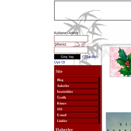
Kullanıcı Adınız:
Şifreniz:
(
Şifre Sor
)
Üye Ol
Site
Blog
Anketler
İstatistikler
Üyelik
Künye
SSS
E-mail
Linkler
Haberler