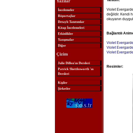
Tanıtım:
Yazılar
Violet Evergarde
İncelemeler
değildir. Kendi 
Röportajlar
okuyanın duygula
Detaylı Tanıtımlar
Kitap İncelemeleri
Bağlantılı Anim
Etkinlikler
Yazışmalar
Violet Evergard
Diğer
Violet Evergarde
Violet Evergard
Çizim
Julie Dillon'ın Dersleri
Resimler:
Patrick Shettlesworth 'ın
Dersleri
Kişiler
Şirketler