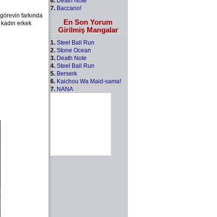
6.
Death Note
7.
Baccano!
 görevin farkında
En Son Yorum
 kadın erkek
Girilmiş Mangalar
1.
Steel Ball Run
2.
Stone Ocean
3.
Death Note
4.
Steel Ball Run
5.
Berserk
6.
Kaichou Wa Maid-sama!
7.
NANA