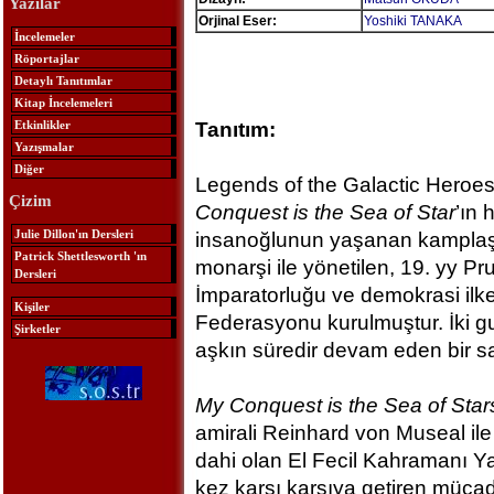
Yazılar
Orjinal Eser:
Yoshiki TANAKA
İncelemeler
Röportajlar
Detaylı Tanıtımlar
Kitap İncelemeleri
Etkinlikler
Tanıtım:
Yazışmalar
Diğer
Legends of the Galactic Heroes’
Çizim
Conquest is the Sea of Star
’ın 
Julie Dillon'ın Dersleri
insanoğlunun yaşanan kamplaşm
Patrick Shettlesworth 'ın
monarşi ile yönetilen, 19. yy P
Dersleri
İmparatorluğu ve demokrasi il
Kişiler
Federasyonu kurulmuştur. İki gu
Şirketler
aşkın süredir devam eden bir sav
My Conquest is the Sea of Star
amirali Reinhard von Museal ile
dahi olan El Fecil Kahramanı Ya
kez karşı karşıya getiren müca