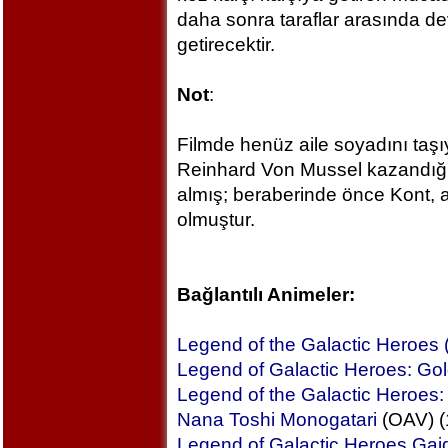
daha sonra taraflar arasında de
getirecektir.
Not
:
Filmde henüz aile soyadını ta
Reinhard Von Mussel kazandığı
almış; beraberinde önce Kont, 
olmuştur.
Bağlantılı Animeler:
Legend of the Galactic Heroes
Legend of Galactic Heroes: Go
Legend of the Galactic Heroes:
Nana Toshi Monogatari
(OAV) (
Legend of Galactic Heroes Gaid