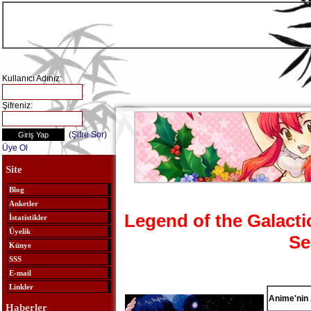
Kullanıcı Adınız:
Şifreniz:
(
Şifre Sor
)
Üye Ol
Site
Blog
Anketler
Legend of the Galacti
İstatistikler
Üyelik
Se
Künye
SSS
E-mail
Linkler
Anime'nin 
Haberler