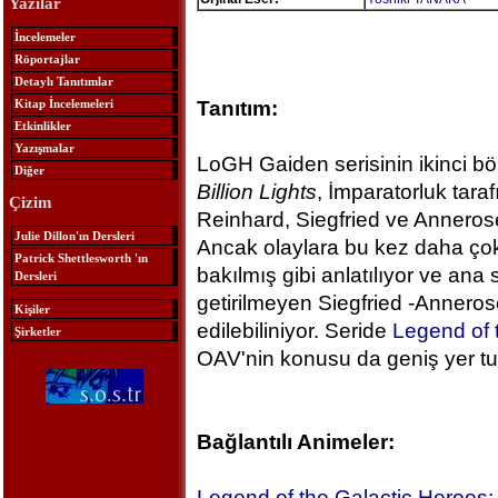
Yazılar
İncelemeler
Röportajlar
Detaylı Tanıtımlar
Kitap İncelemeleri
Tanıtım:
Etkinlikler
Yazışmalar
LoGH Gaiden serisinin ikinci bö
Diğer
Billion Lights
, İmparatorluk tara
Çizim
Reinhard, Siegfried ve Annerose
Julie Dillon'ın Dersleri
Ancak olaylara bu kez daha çok
Patrick Shettlesworth 'ın
bakılmış gibi anlatılıyor ve ana
Dersleri
getirilmeyen Siegfried -Annerose 
Kişiler
edilebiliniyor. Seride
Legend of 
Şirketler
OAV'nin konusu da geniş yer tu
Bağlantılı Animeler:
Legend of the Galactic Heroes: