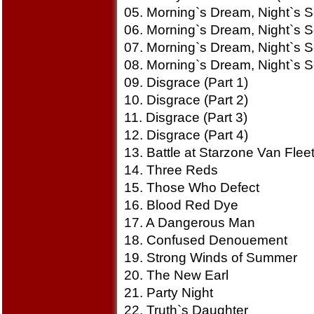
05. Morning`s Dream, Night`s S
06. Morning`s Dream, Night`s S
07. Morning`s Dream, Night`s S
08. Morning`s Dream, Night`s S
09. Disgrace (Part 1)
10. Disgrace (Part 2)
11. Disgrace (Part 3)
12. Disgrace (Part 4)
13. Battle at Starzone Van Flee
14. Three Reds
15. Those Who Defect
16. Blood Red Dye
17. A Dangerous Man
18. Confused Denouement
19. Strong Winds of Summer
20. The New Earl
21. Party Night
22. Truth`s Daughter