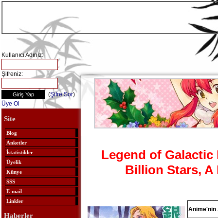
Kullanıcı Adınız:
Şifreniz:
(
Şifre Sor
)
Üye Ol
Site
Blog
Anketler
Legend of Galactic
İstatistikler
Üyelik
Billion Stars, 
Künye
SSS
E-mail
Linkler
Anime'nin 
Haberler