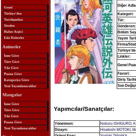
Diğer Adlar
Genel
Türkiye'den
Kategori:
Yurtdışından
Tür:
Siteden
Gönderen:
Haber Arşivi
Bölüm Sayı
Eski Haberler
Yayım Tari
Firma/Stü
Animeler
Türkiye'de
İsme Göre
Linkler:
Türe Göre
Genel Pua
Yıla Göre
Favori:
Puana Göre
Giriş Tarihi
Kategoriye Göre
Son Değişi
Yeni Yayımlanacaklar
Mangalar
İsme Göre
Yapımcılar/Sanatçılar:
Türe Göre
Yıla Göre
Puana Göre
Yönetmen:
Noboru ISHIGURO
,
K
Yeni Yayımlanacaklar
Dizayn:
Hisatoshi MOTOKI
,
M
Orjinal Eser:
Yoshiki TANAKA