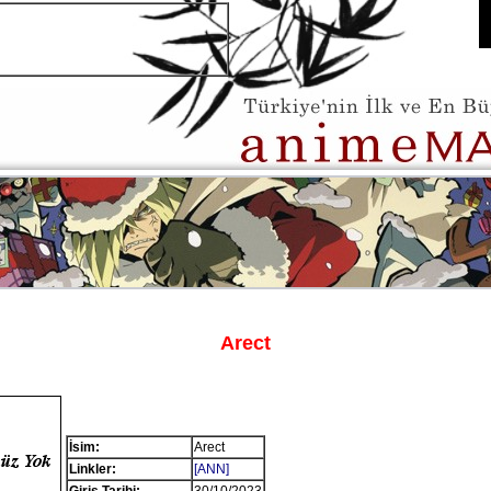
Arect
İsim:
Arect
Linkler:
[ANN]