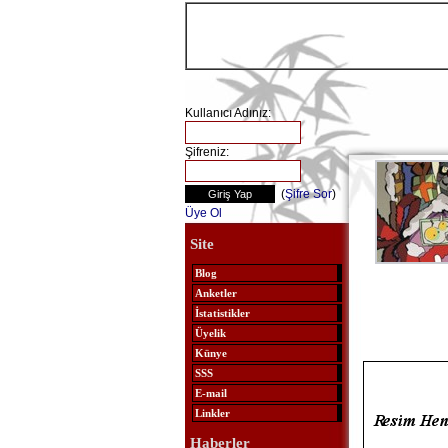
Kullanıcı Adınız:
Şifreniz:
(
Şifre Sor
)
Üye Ol
Site
Blog
Anketler
İstatistikler
Üyelik
Künye
SSS
E-mail
Linkler
Haberler