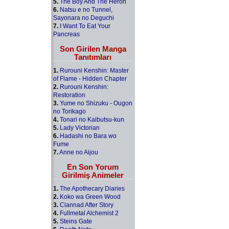
5.
The Boy And The Heron
6.
Natsu e no Tunnel,
Sayonara no Deguchi
7.
I Want To Eat Your
Pancreas
Son Girilen Manga
Tanıtımları
1.
Rurouni Kenshin: Master
of Flame - Hidden Chapter
2.
Rurouni Kenshin:
Restoration
3.
Yume no Shizuku - Ougon
no Torikago
4.
Tonari no Kaibutsu-kun
5.
Lady Victorian
6.
Hadashi no Bara wo
Fume
7.
Anne no Aijou
En Son Yorum
Girilmiş Animeler
1.
The Apothecary Diaries
2.
Koko wa Green Wood
3.
Clannad After Story
4.
Fullmetal Alchemist 2
5.
Steins Gate