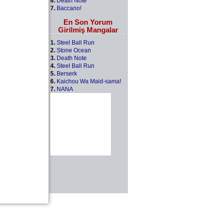
6.
Death Note
7.
Baccano!
En Son Yorum
Girilmiş Mangalar
1.
Steel Ball Run
2.
Stone Ocean
3.
Death Note
4.
Steel Ball Run
5.
Berserk
6.
Kaichou Wa Maid-sama!
7.
NANA