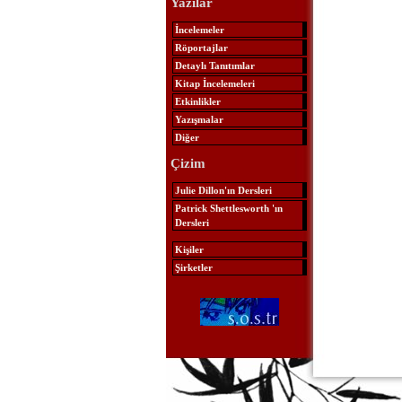
Yazılar
İncelemeler
Röportajlar
Detaylı Tanıtımlar
Kitap İncelemeleri
Etkinlikler
Yazışmalar
Diğer
Çizim
Julie Dillon'ın Dersleri
Patrick Shettlesworth 'ın
Dersleri
Kişiler
Şirketler