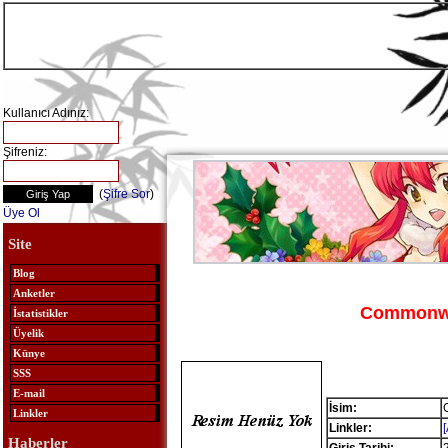
Kullanıcı Adınız:
Şifreniz:
(
Şifre Sor
)
Üye Ol
Site
Blog
Anketler
Commonwe
İstatistikler
Üyelik
Künye
SSS
E-mail
İsim:
Linkler
Linkler:
Haberler