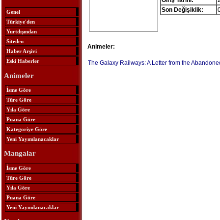
Giriş Tarihi:
Son Değişiklik:
Genel
Türkiye'den
Yurtdışından
Siteden
Animeler:
Haber Arşivi
Eski Haberler
The Galaxy Railways: A Letter from the Abandone
Animeler
İsme Göre
Türe Göre
Yıla Göre
Puana Göre
Kategoriye Göre
Yeni Yayımlanacaklar
Mangalar
İsme Göre
Türe Göre
Yıla Göre
Puana Göre
Yeni Yayımlanacaklar