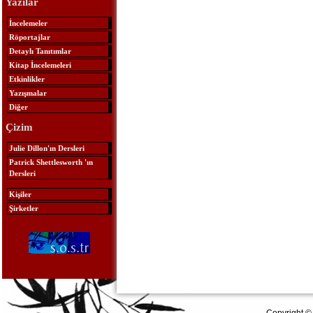
Yazılar
İncelemeler
Röportajlar
Detaylı Tanıtımlar
Kitap İncelemeleri
Etkinlikler
Yazışmalar
Diğer
Çizim
Julie Dillon'ın Dersleri
Patrick Shettlesworth 'ın
Dersleri
Kişiler
Şirketler