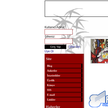
Kullanıcı Adınız:
Şifreniz:
(
Şifre Sor
)
Üye Ol
Site
Blog
Anketler
İstatistikler
Üyelik
Künye
SSS
E-mail
Linkler
Haberler