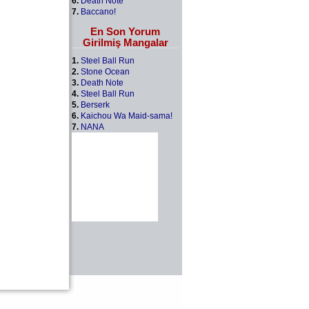
6.
Death Note
7.
Baccano!
En Son Yorum
Girilmiş Mangalar
1.
Steel Ball Run
2.
Stone Ocean
3.
Death Note
4.
Steel Ball Run
5.
Berserk
6.
Kaichou Wa Maid-sama!
7.
NANA