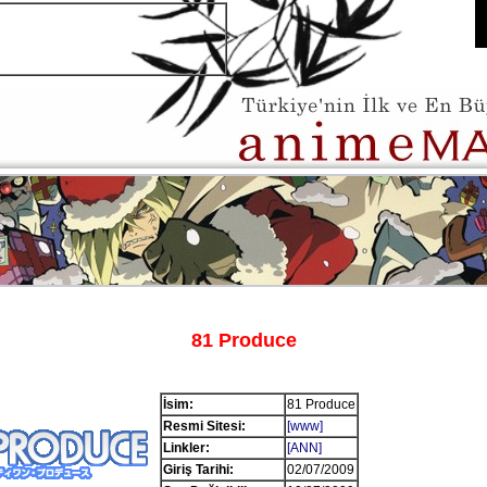
81 Produce
İsim:
81 Produce
Resmi Sitesi:
[www]
Linkler:
[ANN]
Giriş Tarihi:
02/07/2009