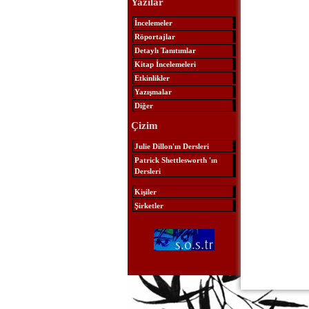
Yazılar
İncelemeler
Röportajlar
Detaylı Tanıtımlar
Kitap İncelemeleri
Etkinlikler
Yazışmalar
Diğer
Çizim
Julie Dillon'ın Dersleri
Patrick Shettlesworth 'ın
Dersleri
Kişiler
Şirketler