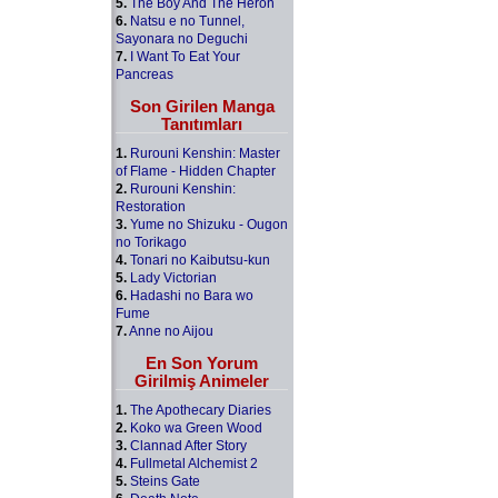
5.
The Boy And The Heron
6.
Natsu e no Tunnel,
Sayonara no Deguchi
7.
I Want To Eat Your
Pancreas
Son Girilen Manga
Tanıtımları
1.
Rurouni Kenshin: Master
of Flame - Hidden Chapter
2.
Rurouni Kenshin:
Restoration
3.
Yume no Shizuku - Ougon
no Torikago
4.
Tonari no Kaibutsu-kun
5.
Lady Victorian
6.
Hadashi no Bara wo
Fume
7.
Anne no Aijou
En Son Yorum
Girilmiş Animeler
1.
The Apothecary Diaries
2.
Koko wa Green Wood
3.
Clannad After Story
4.
Fullmetal Alchemist 2
5.
Steins Gate