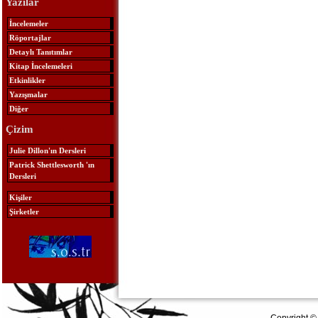
Yazılar
İncelemeler
Röportajlar
Detaylı Tanıtımlar
Kitap İncelemeleri
Etkinlikler
Yazışmalar
Diğer
Çizim
Julie Dillon'ın Dersleri
Patrick Shettlesworth 'ın
Dersleri
Kişiler
Şirketler