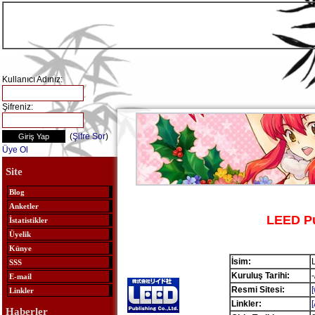
Kullanıcı Adınız:
Şifreniz:
(
Şifre Sor
)
Üye Ol
Site
Blog
Anketler
LEED Pu
İstatistikler
Üyelik
Künye
İsim:
SSS
Kuruluş Tarihi:
E-mail
Resmi Sitesi:
Linkler
Linkler:
Haberler