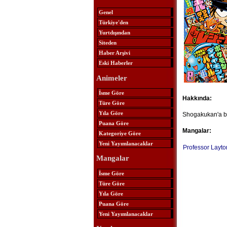
Genel
Türkiye'den
Yurtdışından
Siteden
Haber Arşivi
Eski Haberler
Animeler
İsme Göre
Hakkında:
Türe Göre
Yıla Göre
Shogakukan'a bağ
Puana Göre
Mangalar:
Kategoriye Göre
Yeni Yayımlanacaklar
Professor Layto
Mangalar
İsme Göre
Türe Göre
Yıla Göre
Puana Göre
Yeni Yayımlanacaklar