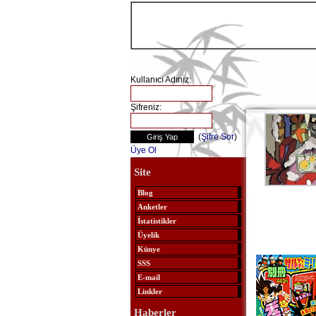
Kullanıcı Adınız:
Şifreniz:
(
Şifre Sor
)
Üye Ol
Site
Blog
Anketler
İstatistikler
Üyelik
Künye
SSS
E-mail
Linkler
Haberler