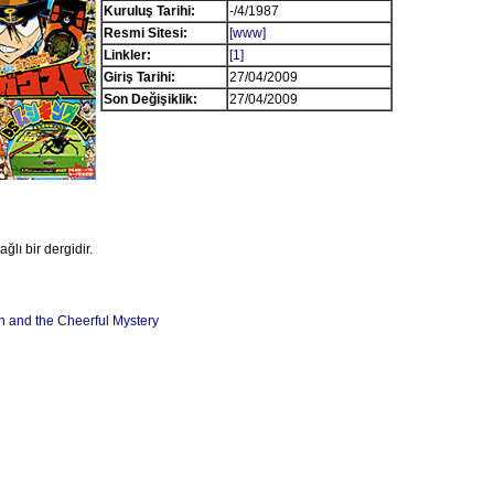
Kuruluş Tarihi:
-/4/1987
Resmi Sitesi:
[www]
Linkler:
[1]
Giriş Tarihi:
27/04/2009
Son Değişiklik:
27/04/2009
lı bir dergidir.
n and the Cheerful Mystery