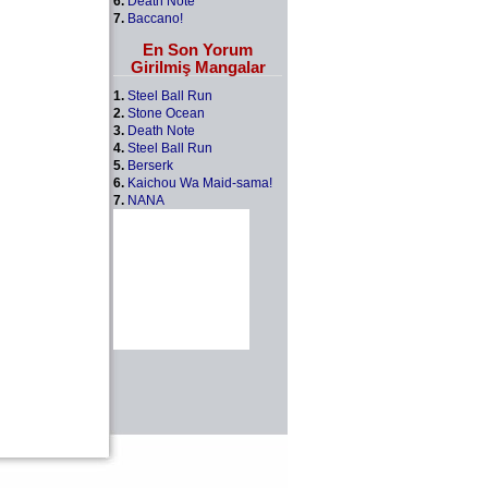
6.
Death Note
7.
Baccano!
En Son Yorum
Girilmiş Mangalar
1.
Steel Ball Run
2.
Stone Ocean
3.
Death Note
4.
Steel Ball Run
5.
Berserk
6.
Kaichou Wa Maid-sama!
7.
NANA