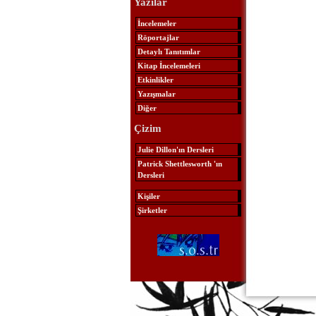
Yazılar
İncelemeler
Röportajlar
Detaylı Tanıtımlar
Kitap İncelemeleri
Etkinlikler
Yazışmalar
Diğer
Çizim
Julie Dillon'ın Dersleri
Patrick Shettlesworth 'ın
Dersleri
Kişiler
Şirketler