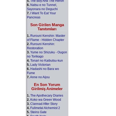
5.
The Boy And The Heron
6.
Natsu e no Tunnel,
Sayonara no Deguchi
7.
I Want To Eat Your
Pancreas
Son Girilen Manga
Tanıtımları
1.
Rurouni Kenshin: Master
of Flame - Hidden Chapter
2.
Rurouni Kenshin:
Restoration
3.
Yume no Shizuku - Ougon
no Torikago
4.
Tonari no Kaibutsu-kun
5.
Lady Victorian
6.
Hadashi no Bara wo
Fume
7.
Anne no Aijou
En Son Yorum
Girilmiş Animeler
1.
The Apothecary Diaries
2.
Koko wa Green Wood
3.
Clannad After Story
4.
Fullmetal Alchemist 2
5.
Steins Gate