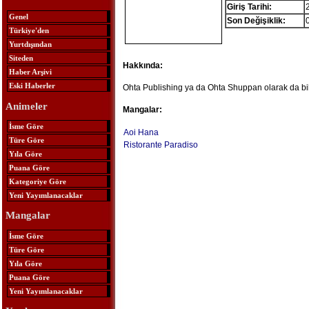
Giriş Tarihi:
Genel
Son Değişiklik:
Türkiye'den
Yurtdışından
Siteden
Hakkında:
Haber Arşivi
Eski Haberler
Ohta Publishing ya da Ohta Shuppan olarak da bili
Animeler
Mangalar:
İsme Göre
Aoi Hana
Türe Göre
Ristorante Paradiso
Yıla Göre
Puana Göre
Kategoriye Göre
Yeni Yayımlanacaklar
Mangalar
İsme Göre
Türe Göre
Yıla Göre
Puana Göre
Yeni Yayımlanacaklar