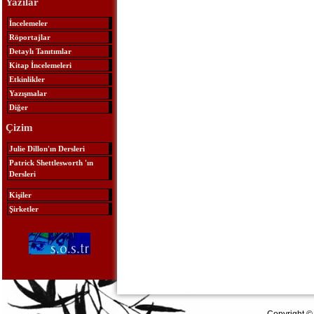
Yazılar
İncelemeler
Röportajlar
Detaylı Tanıtımlar
Kitap İncelemeleri
Etkinlikler
Yazışmalar
Diğer
Çizim
Julie Dillon'ın Dersleri
Patrick Shettlesworth 'ın
Dersleri
Kişiler
Şirketler