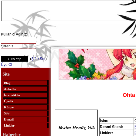
Kullanıcı Adınız:
Şifreniz:
(
Şifre Sor
)
Üye Ol
Site
Blog
Anketler
Ohta
İstatistikler
Üyelik
Künye
SSS
E-mail
İsim:
Linkler
Resmi Sitesi:
Linkler:
Haberler