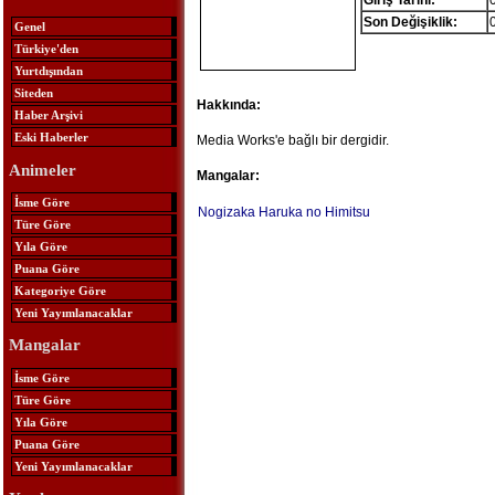
Giriş Tarihi:
Son Değişiklik:
Genel
Türkiye'den
Yurtdışından
Siteden
Hakkında:
Haber Arşivi
Eski Haberler
Media Works'e bağlı bir dergidir.
Animeler
Mangalar:
İsme Göre
Nogizaka Haruka no Himitsu
Türe Göre
Yıla Göre
Puana Göre
Kategoriye Göre
Yeni Yayımlanacaklar
Mangalar
İsme Göre
Türe Göre
Yıla Göre
Puana Göre
Yeni Yayımlanacaklar