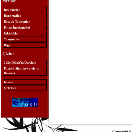
Yazılar
İncelemeler
Röportajlar
Detaylı Tanıtımlar
Kitap İncelemeleri
Etkinlikler
Yazışmalar
Diğer
Çizim
Julie Dillon'ın Dersleri
Patrick Shettlesworth 'ın
Dersleri
Kişiler
Şirketler