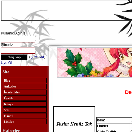
Kullanıcı Adınız:
Şifreniz:
(
Şifre Sor
)
Üye Ol
Site
Blog
Anketler
De
İstatistikler
Üyelik
Künye
SSS
E-mail
İsim:
Linkler
Linkler:
Haberler