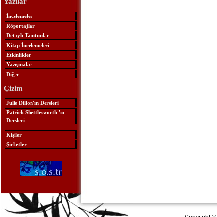
Yazılar
İncelemeler
Röportajlar
Detaylı Tanıtımlar
Kitap İncelemeleri
Etkinlikler
Yazışmalar
Diğer
Çizim
Julie Dillon'ın Dersleri
Patrick Shettlesworth 'ın
Dersleri
Kişiler
Şirketler