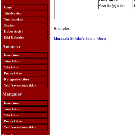
Giriş Tarihi:
Son Değişiklik:
Genel
Türkiye'den
Yurtdışından
Siteden
Animeler:
Haber Arşivi
Eski Haberler
Murasaki Shikibu's Tale of Genji
Animeler
İsme Göre
Türe Göre
Yıla Göre
Puana Göre
Kategoriye Göre
Yeni Yayımlanacaklar
Mangalar
İsme Göre
Türe Göre
Yıla Göre
Puana Göre
Yeni Yayımlanacaklar