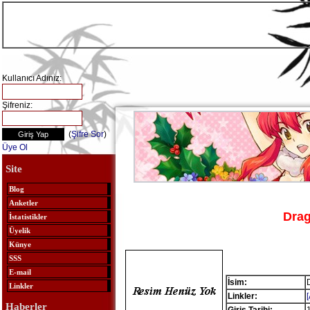
Kullanıcı Adınız:
Şifreniz:
(
Şifre Sor
)
Üye Ol
Site
Blog
Anketler
Drag
İstatistikler
Üyelik
Künye
SSS
E-mail
İsim:
Linkler
Linkler:
Haberler