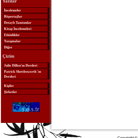
Yazılar
İncelemeler
Röportajlar
Detaylı Tanıtımlar
Kitap İncelemeleri
Etkinlikler
Yazışmalar
Diğer
Çizim
Julie Dillon'ın Dersleri
Patrick Shettlesworth 'ın
Dersleri
Kişiler
Şirketler