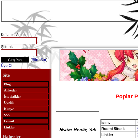
Kullanıcı Adınız:
Şifreniz:
(
Şifre Sor
)
Üye Ol
Site
Blog
Anketler
Poplar P
İstatistikler
Üyelik
Künye
SSS
E-mail
İsim:
P
Linkler
Resmi Sitesi:
Linkler:
Haberler