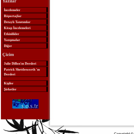
Yazılar
İncelemeler
Röportajlar
Detaylı Tanıtımlar
Kitap İncelemeleri
Etkinlikler
Yazışmalar
Diğer
Çizim
Julie Dillon'ın Dersleri
Patrick Shettlesworth 'ın
Dersleri
Kişiler
Şirketler