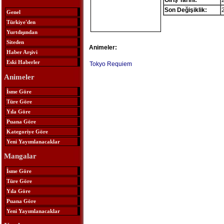
Giriş Tarihi:
Son Değişiklik:
Genel
Türkiye'den
Yurtdışından
Siteden
Animeler:
Haber Arşivi
Eski Haberler
Tokyo Requiem
Animeler
İsme Göre
Türe Göre
Yıla Göre
Puana Göre
Kategoriye Göre
Yeni Yayımlanacaklar
Mangalar
İsme Göre
Türe Göre
Yıla Göre
Puana Göre
Yeni Yayımlanacaklar