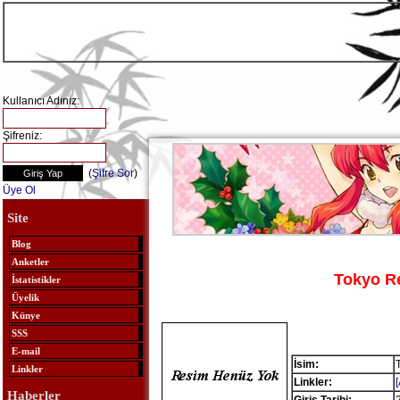
Kullanıcı Adınız:
Şifreniz:
(
Şifre Sor
)
Üye Ol
Site
Blog
Anketler
Tokyo R
İstatistikler
Üyelik
Künye
SSS
E-mail
İsim:
Linkler
Linkler:
Haberler