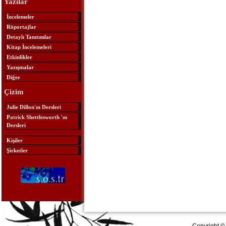
Yazılar
İncelemeler
Röportajlar
Detaylı Tanıtımlar
Kitap İncelemeleri
Etkinlikler
Yazışmalar
Diğer
Çizim
Julie Dillon'ın Dersleri
Patrick Shettlesworth 'ın
Dersleri
Kişiler
Şirketler