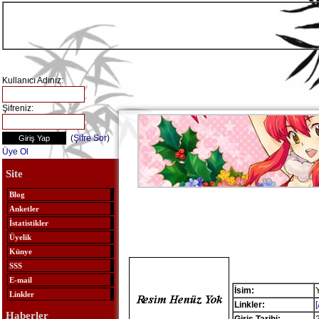
Kullanıcı Adınız:
Şifreniz:
(
Şifre Sor
)
Üye Ol
Site
Blog
Anketler
İstatistikler
Üyelik
Künye
SSS
E-mail
İsim:
Linkler
Linkler:
Haberler