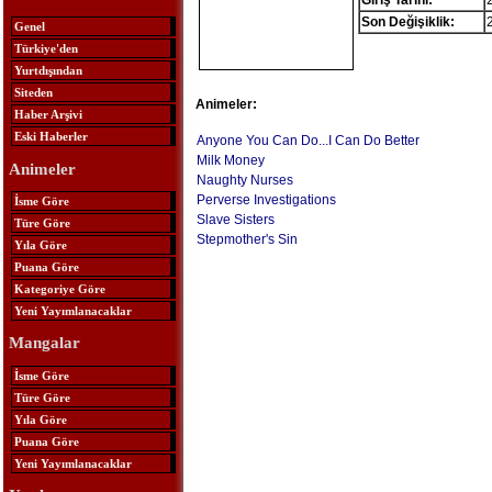
Giriş Tarihi:
Son Değişiklik:
Genel
Türkiye'den
Yurtdışından
Siteden
Animeler:
Haber Arşivi
Eski Haberler
Anyone You Can Do...I Can Do Better
Milk Money
Animeler
Naughty Nurses
Perverse Investigations
İsme Göre
Slave Sisters
Türe Göre
Stepmother's Sin
Yıla Göre
Puana Göre
Kategoriye Göre
Yeni Yayımlanacaklar
Mangalar
İsme Göre
Türe Göre
Yıla Göre
Puana Göre
Yeni Yayımlanacaklar