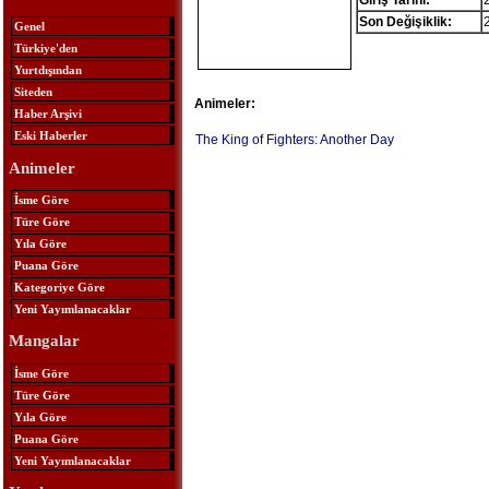
Giriş Tarihi:
Son Değişiklik:
Genel
Türkiye'den
Yurtdışından
Siteden
Animeler:
Haber Arşivi
Eski Haberler
The King of Fighters: Another Day
Animeler
İsme Göre
Türe Göre
Yıla Göre
Puana Göre
Kategoriye Göre
Yeni Yayımlanacaklar
Mangalar
İsme Göre
Türe Göre
Yıla Göre
Puana Göre
Yeni Yayımlanacaklar