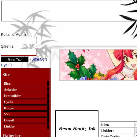
Kullanıcı Adınız:
Şifreniz:
(
Şifre Sor
)
Üye Ol
Site
Blog
Anketler
İstatistikler
Üyelik
Künye
SSS
E-mail
İsim:
Linkler
Linkler:
Haberler