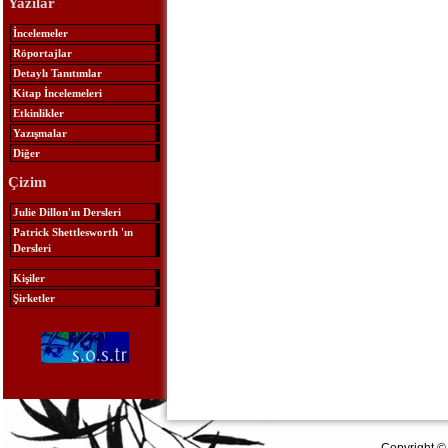
Yazılar
İncelemeler
Röportajlar
Detaylı Tanıtımlar
Kitap İncelemeleri
Etkinlikler
Yazışmalar
Diğer
Çizim
Julie Dillon'ın Dersleri
Patrick Shettlesworth 'ın
Dersleri
Kişiler
Şirketler