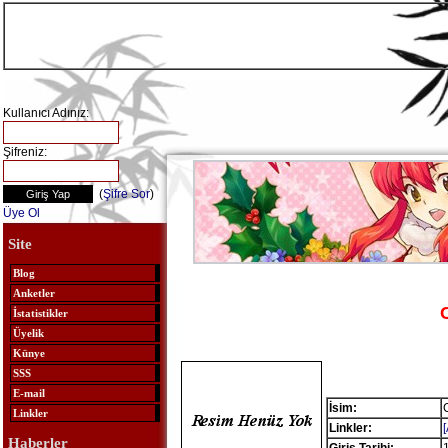
Kullanıcı Adınız:
Şifreniz:
(
Şifre Sor
)
Üye Ol
Site
Blog
Anketler
İstatistikler
Üyelik
Künye
SSS
E-mail
İsim:
Linkler
Linkler:
Haberler