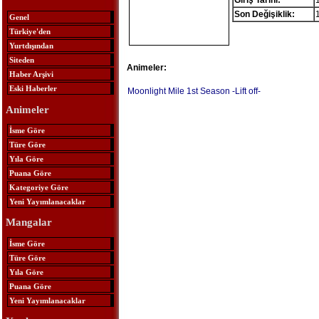
Giriş Tarihi:
Son Değişiklik:
Genel
Türkiye'den
Yurtdışından
Siteden
Animeler:
Haber Arşivi
Eski Haberler
Moonlight Mile 1st Season -Lift off-
Animeler
İsme Göre
Türe Göre
Yıla Göre
Puana Göre
Kategoriye Göre
Yeni Yayımlanacaklar
Mangalar
İsme Göre
Türe Göre
Yıla Göre
Puana Göre
Yeni Yayımlanacaklar