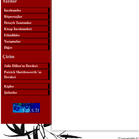
Yazılar
İncelemeler
Röportajlar
Detaylı Tanıtımlar
Kitap İncelemeleri
Etkinlikler
Yazışmalar
Diğer
Çizim
Julie Dillon'ın Dersleri
Patrick Shettlesworth 'ın
Dersleri
Kişiler
Şirketler