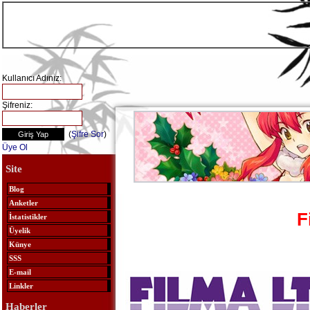
Kullanıcı Adınız:
Şifreniz:
(
Şifre Sor
)
Üye Ol
Site
Blog
Anketler
F
İstatistikler
Üyelik
Künye
SSS
E-mail
Linkler
Haberler