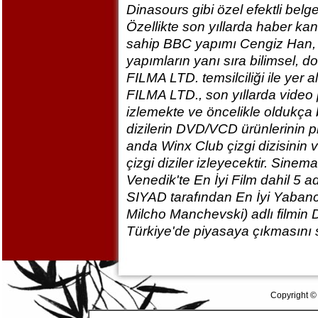
Dinasours gibi özel efektli belges
Özellikte son yıllarda haber kan
sahip BBC yapımı Cengiz Han, 
yapımların yanı sıra bilimsel, 
FILMA LTD. temsilciliği ile yer a
FILMA LTD., son yıllarda video
izlemekte ve öncelikle oldukça 
dizilerin DVD/VCD ürünlerinin p
anda Winx Club çizgi dizisinin 
çizgi diziler izleyecektir. Sinem
Venedik'te En İyi Film dahil 5 a
SIYAD tarafından En İyi Yabancı
Milcho Manchevski) adlı filmin 
Türkiye'de piyasaya çıkmasını s
Copyright ©