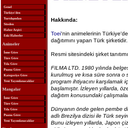
Genel
Türkiye'den
Yurtdışından
Hakkında:
Siteden
Haber Arşivi
Toei
'nin animelerinin Türkiye'de
Eski Haberler
dağıtımını yapan Türk şirketidir.
Animeler
İsme Göre
Resmi sitesindeki şirket tanıtımı
Türe Göre
Yıla Göre
FILMA LTD. 1980 yılında belges
Puana Göre
kurulmuş ve kısa süre sonra o s
Kategoriye Göre
program ihtiyacını karşılamak i
Yeni Yayımlanacaklar
başlamıştır. İzleyen yıllarda, öz
Mangalar
dağıtım konusundaki çalışmalar 
İsme Göre
Türe Göre
Dünyanın önde gelen pembe diz
Yıla Göre
adlı Brezilya dizisi ile Türk seyir
Puana Göre
Yeni Yayımlanacaklar
Bunu izleyen yıllarda, Japon çiz