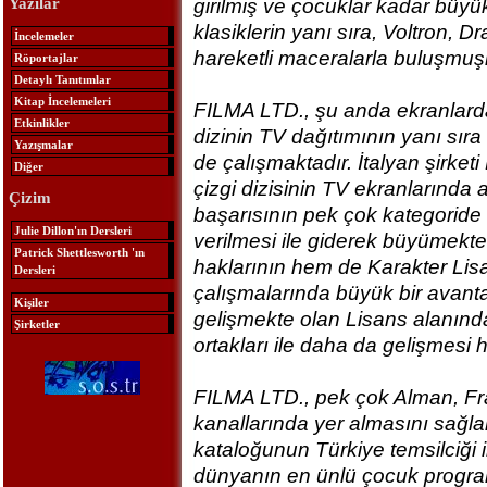
girilmiş ve çocuklar kadar büy
Yazılar
klasiklerin yanı sıra, Voltron, 
İncelemeler
hareketli maceralarla buluşmuşl
Röportajlar
Detaylı Tanıtımlar
Kitap İncelemeleri
FILMA LTD., şu anda ekranlardak
Etkinlikler
dizinin TV dağıtımının yanı sıra
Yazışmalar
de çalışmaktadır. İtalyan şirketi
Diğer
çizgi dizisinin TV ekranlarında 
Çizim
başarısının pek çok kategoride 
Julie Dillon'ın Dersleri
verilmesi ile giderek büyümekted
Patrick Shettlesworth 'ın
haklarının hem de Karakter Lis
Dersleri
çalışmalarında büyük bir avant
Kişiler
gelişmekte olan Lisans alanındak
Şirketler
ortakları ile daha da gelişmesi 
FILMA LTD., pek çok Alman, Fr
kanallarında yer almasını sağl
kataloğunun Türkiye temsilciği 
dünyanın en ünlü çocuk program