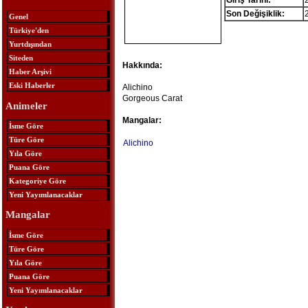
Giriş Tarihi:
Son Değişiklik:
Genel
Türkiye'den
Yurtdışından
Siteden
Hakkında:
Haber Arşivi
Eski Haberler
Alichino
Gorgeous Carat
Animeler
Mangalar:
İsme Göre
Türe Göre
Alichino
Yıla Göre
Puana Göre
Kategoriye Göre
Yeni Yayımlanacaklar
Mangalar
İsme Göre
Türe Göre
Yıla Göre
Puana Göre
Yeni Yayımlanacaklar