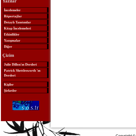
Yazılar
İncelemeler
Röportajlar
Detaylı Tanıtımlar
Kitap İncelemeleri
Etkinlikler
Yazışmalar
Diğer
Çizim
Julie Dillon'ın Dersleri
Patrick Shettlesworth 'ın
Dersleri
Kişiler
Şirketler