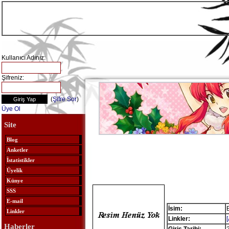
Kullanıcı Adınız:
Şifreniz:
(
Şifre Sor
)
Üye Ol
Site
Blog
Anketler
İstatistikler
Üyelik
Künye
SSS
E-mail
İsim:
Linkler
Linkler:
Haberler