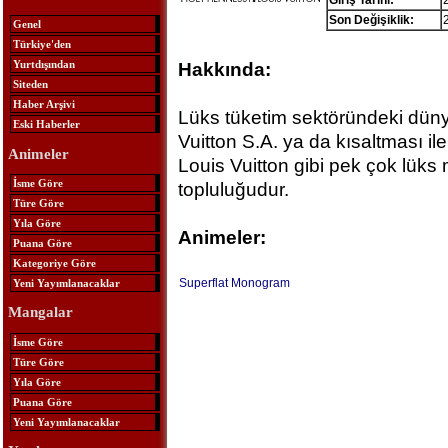
Giriş Tarihi:
Son Değişiklik:
Genel
Türkiye'den
Yurtdışından
Hakkında:
Siteden
Haber Arşivi
Lüks tüketim sektöründeki dü
Eski Haberler
Vuitton S.A. ya da kısaltması 
Animeler
Louis Vuitton gibi pek çok lüks 
İsme Göre
topluluğudur.
Türe Göre
Yıla Göre
Animeler:
Puana Göre
Kategoriye Göre
Superflat Monogram
Yeni Yayımlanacaklar
Mangalar
İsme Göre
Türe Göre
Yıla Göre
Puana Göre
Yeni Yayımlanacaklar