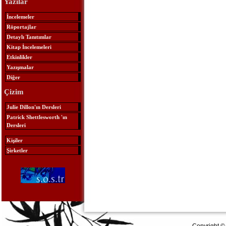
Yazılar
İncelemeler
Röportajlar
Detaylı Tanıtımlar
Kitap İncelemeleri
Etkinlikler
Yazışmalar
Diğer
Çizim
Julie Dillon'ın Dersleri
Patrick Shettlesworth 'ın
Dersleri
Kişiler
Şirketler