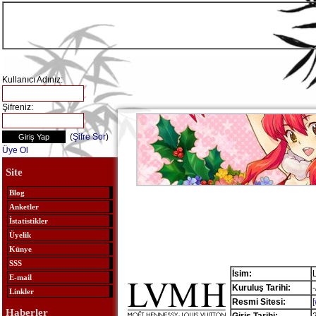
Kullanıcı Adınız:
Şifreniz:
(
Şifre Sor
)
Üye Ol
Site
Blog
Anketler
İstatistikler
Üyelik
Künye
SSS
İsim:
E-mail
Kuruluş Tarihi:
-
Linkler
Resmi Sitesi:
Haberler