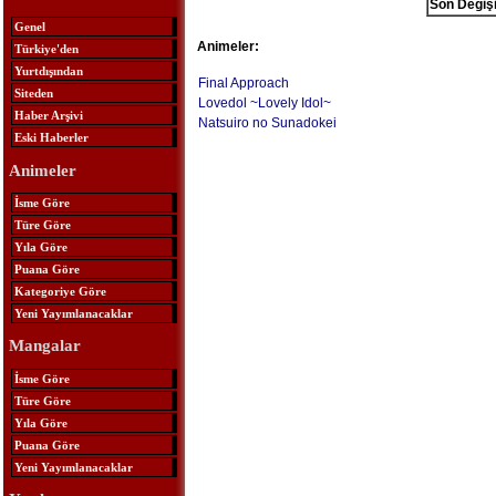
Son Değişi
Genel
Animeler:
Türkiye'den
Yurtdışından
Final Approach
Siteden
Lovedol ~Lovely Idol~
Haber Arşivi
Natsuiro no Sunadokei
Eski Haberler
Animeler
İsme Göre
Türe Göre
Yıla Göre
Puana Göre
Kategoriye Göre
Yeni Yayımlanacaklar
Mangalar
İsme Göre
Türe Göre
Yıla Göre
Puana Göre
Yeni Yayımlanacaklar