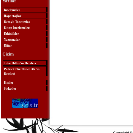
Yazılar
İncelemeler
Röportajlar
Detaylı Tanıtımlar
Kitap İncelemeleri
Etkinlikler
Yazışmalar
Diğer
Çizim
Julie Dillon'ın Dersleri
Patrick Shettlesworth 'ın
Dersleri
Kişiler
Şirketler