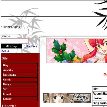
Kullanıcı Adınız:
Şifreniz:
(
Şifre Sor
)
Üye Ol
Site
Blog
Anketler
P
İstatistikler
Üyelik
Künye
İsim:
SSS
Resmi Site
E-mail
Linkler:
Linkler
Giriş Tarihi
Haberler