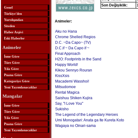
Son Değişiklik:
Genel
Türkiye'den
Yurtdışından
Animeler:
Siteden
Aku no Hana
Haber Arşivi
Chrome Shelled Regios
Eski Haberler
D.C. ~Da Capo~ (TV)
Animeler
D.C.if ~ Da Capo if ~
Final Approach
İsme Göre
H2O: Footprints in the Sand
Türe Göre
Happy World!
Yıla Göre
Kikou Sennyo Rouran
Puana Göre
KissXsis
Kategoriye Göre
Macademi Wasshoi!
Mitsudomoe
Yeni Yayımlanacaklar
Rental Magica
Mangalar
Saishuu Shiken Kujira
Say, "I Love You"
İsme Göre
Sukisho
Türe Göre
The Legend of the Legendary Heroes
Yıla Göre
Umi Monogatari: Anata ga Ite Kureta Koto
Puana Göre
Wagaya no Oinari-sama
Yeni Yayımlanacaklar