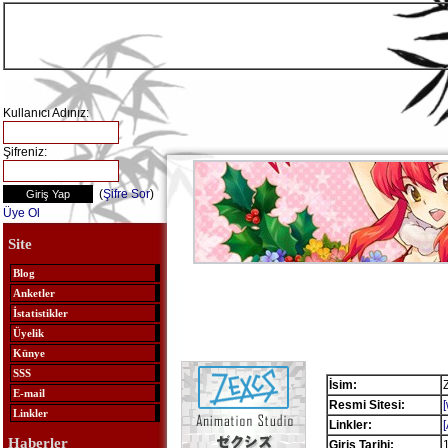
Kullanıcı Adınız:
Şifreniz:
(
Şifre Sor
)
Üye Ol
Site
Blog
Anketler
İstatistikler
Üyelik
Künye
SSS
İsim:
E-mail
Resmi Sitesi:
Linkler
Linkler:
Haberler
Giriş Tarihi: