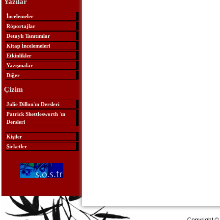
Yazılar
İncelemeler
Röportajlar
Detaylı Tanıtımlar
Kitap İncelemeleri
Etkinlikler
Yazışmalar
Diğer
Çizim
Julie Dillon'ın Dersleri
Patrick Shettlesworth 'ın
Dersleri
Kişiler
Şirketler