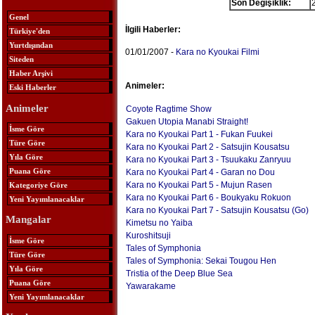
Son Değişiklik:
Genel
İlgili Haberler:
Türkiye'den
Yurtdışından
01/01/2007 -
Kara no Kyoukai Filmi
Siteden
Haber Arşivi
Animeler:
Eski Haberler
Animeler
Coyote Ragtime Show
Gakuen Utopia Manabi Straight!
İsme Göre
Kara no Kyoukai Part 1 - Fukan Fuukei
Türe Göre
Kara no Kyoukai Part 2 - Satsujin Kousatsu
Yıla Göre
Kara no Kyoukai Part 3 - Tsuukaku Zanryuu
Puana Göre
Kara no Kyoukai Part 4 - Garan no Dou
Kara no Kyoukai Part 5 - Mujun Rasen
Kategoriye Göre
Kara no Kyoukai Part 6 - Boukyaku Rokuon
Yeni Yayımlanacaklar
Kara no Kyoukai Part 7 - Satsujin Kousatsu (Go)
Mangalar
Kimetsu no Yaiba
Kuroshitsuji
İsme Göre
Tales of Symphonia
Türe Göre
Tales of Symphonia: Sekai Tougou Hen
Yıla Göre
Tristia of the Deep Blue Sea
Puana Göre
Yawarakame
Yeni Yayımlanacaklar