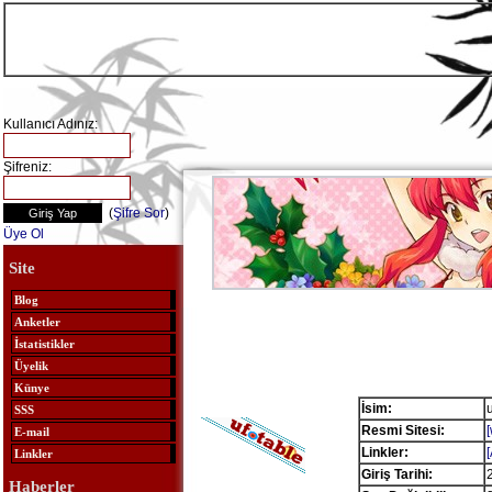
Kullanıcı Adınız:
Şifreniz:
(
Şifre Sor
)
Üye Ol
Site
Blog
Anketler
İstatistikler
Üyelik
Künye
İsim:
u
SSS
Resmi Sitesi:
E-mail
Linkler:
Linkler
Giriş Tarihi:
Haberler