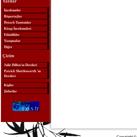
Yazılar
İncelemeler
Röportajlar
Detaylı Tanıtımlar
Kitap İncelemeleri
Etkinlikler
Yazışmalar
Diğer
Çizim
Julie Dillon'ın Dersleri
Patrick Shettlesworth 'ın
Dersleri
Kişiler
Şirketler