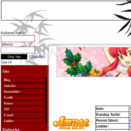
Kullanıcı Adınız:
Şifreniz:
(
Şifre Sor
)
Üye Ol
Site
Blog
Anketler
İstatistikler
Üyelik
Künye
İsim:
SSS
Kuruluş Tarihi:
E-mail
Resmi Sitesi:
Linkler
Linkler:
Haberler