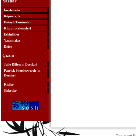
Yazılar
İncelemeler
Röportajlar
Detaylı Tanıtımlar
Kitap İncelemeleri
Etkinlikler
Yazışmalar
Diğer
Çizim
Julie Dillon'ın Dersleri
Patrick Shettlesworth 'ın
Dersleri
Kişiler
Şirketler