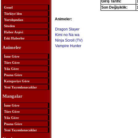
Giriş Tarihi:
Son Değişiklik:
Genel
Türkiye'den
Animeler:
Yurtdışından
Siteden
Dragon Slayer
Haber Arşivi
Kimi no Na wa
Eski Haberler
Ninja Scroll (TV)
Vampire Hunter
Animeler
İsme Göre
Türe Göre
Yıla Göre
Puana Göre
Kategoriye Göre
Yeni Yayımlanacaklar
Mangalar
İsme Göre
Türe Göre
Yıla Göre
Puana Göre
Yeni Yayımlanacaklar