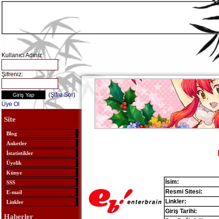
Kullanıcı Adınız:
Şifreniz:
(
Şifre Sor
)
Üye Ol
Site
Blog
Anketler
İstatistikler
Üyelik
Künye
İsim:
SSS
Resmi Sitesi:
E-mail
Linkler:
Linkler
Giriş Tarihi:
Haberler