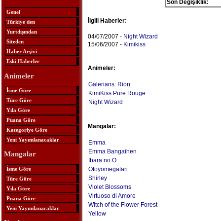
Son Değişiklik:
Genel
İlgili Haberler:
Türkiye'den
Yurtdışından
04/07/2007 -
Night Wizard
Siteden
15/06/2007 -
Kimikiss
Haber Arşivi
Eski Haberler
Animeler:
Animeler
Galerians: Rion
İsme Göre
KimiKiss Pure Rouge
Türe Göre
Night Wizard
Yıla Göre
Puana Göre
Mangalar:
Kategoriye Göre
Yeni Yayımlanacaklar
Emma
Emma Bangaihen
Mangalar
Ibara no O
İsme Göre
Otoyomegatari
Shirley
Türe Göre
Violet Blossoms
Yıla Göre
Virtuoso di Amore
Puana Göre
Witch of the Flower Forest
Yeni Yayımlanacaklar
Yellow