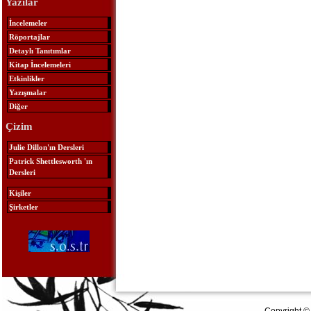
Yazılar
İncelemeler
Röportajlar
Detaylı Tanıtımlar
Kitap İncelemeleri
Etkinlikler
Yazışmalar
Diğer
Çizim
Julie Dillon'ın Dersleri
Patrick Shettlesworth 'ın
Dersleri
Kişiler
Şirketler