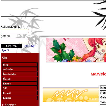
Kullanıcı Adınız:
Şifreniz:
(
Şifre Sor
)
Üye Ol
Site
Blog
Anketler
Marvelo
İstatistikler
Üyelik
Künye
İsim
SSS
Resm
E-mail
Giri
Linkler
Son 
Haberler