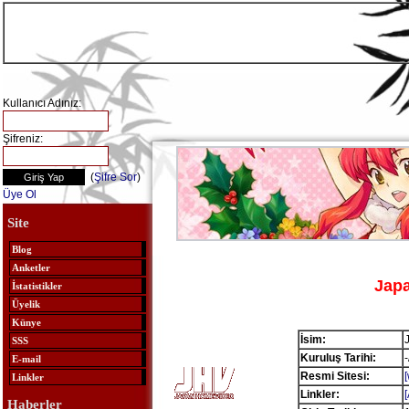
Kullanıcı Adınız:
Şifreniz:
(
Şifre Sor
)
Üye Ol
Site
Blog
Anketler
Jap
İstatistikler
Üyelik
Künye
İsim:
SSS
Kuruluş Tarihi:
E-mail
Resmi Sitesi:
Linkler
Linkler:
Haberler