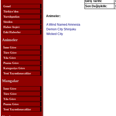
Giriş Tarihi:
Son Değişiklik:
Genel
Türkiye'den
Animeler:
Yurtdışından
Siteden
A Wind Named Amnesia
Haber Arşivi
Demon City Shinjuku
Eski Haberler
Wicked City
Animeler
İsme Göre
Türe Göre
Yıla Göre
Puana Göre
Kategoriye Göre
Yeni Yayımlanacaklar
Mangalar
İsme Göre
Türe Göre
Yıla Göre
Puana Göre
Yeni Yayımlanacaklar