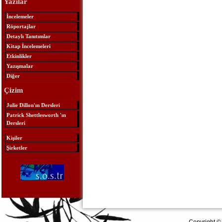
Yazılar
İncelemeler
Röportajlar
Detaylı Tanıtımlar
Kitap İncelemeleri
Etkinlikler
Yazışmalar
Diğer
Çizim
Julie Dillon'ın Dersleri
Patrick Shettlesworth 'ın
Dersleri
Kişiler
Şirketler