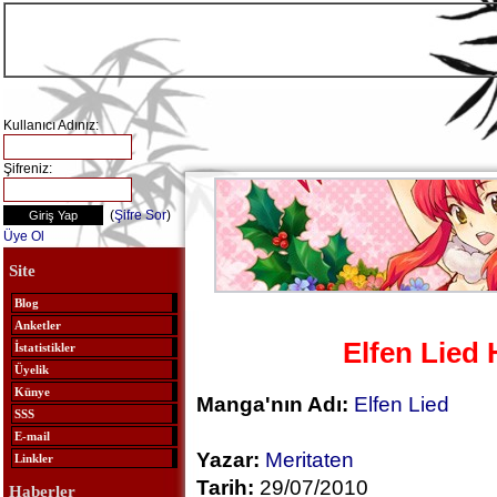
Kullanıcı Adınız:
Şifreniz:
(
Şifre Sor
)
Üye Ol
Site
Blog
Anketler
Elfen Lied
İstatistikler
Üyelik
Künye
Manga'nın Adı:
Elfen Lied
SSS
E-mail
Yazar:
Meritaten
Linkler
Tarih:
29/07/2010
Haberler