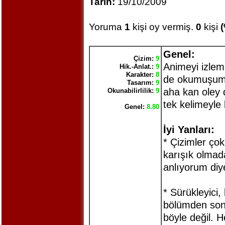
Tarih:
19/10/2009
Yoruma
1
kişi oy vermiş.
0
kişi
Genel:
Çizim:
9
Animeyi izlem
Hik.-Anlat.:
9
Karakter:
8
de okumuşum.
Tasarım:
9
aha kan oley 
Okunabilirlilik:
9
tek kelimeyle
Genel:
8.80
İyi Yanları:
* Çizimler çok
karışık olmad
anlıyorum diye
* Sürükleyici,
bölümden son
böyle değil. 