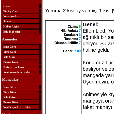
Genel
Yoruma
2
kişi oy vermiş.
1
kişi
Türkiye'den
Yurtdışından
Siteden
Genel:
Çizim:
8
Haber Arşivi
Elfen Lied, Y
Hik.-Anlat.:
7
Eski Haberler
Karakter:
6
ağırlıklı bir 
Tasarım:
7
Animeler
geliyor. Şu ar
Okunabilirlilik:
7
İsme Göre
haline geldi.
Genel:
7.00
Türe Göre
Yıla Göre
Konumuz Lucy 
Puana Göre
Kategoriye Göre
başlıyor ve za
Yeni Yayımlanacaklar
mangada yarı
Mangalar
Üşenmeyin, or
İsme Göre
Türe Göre
Animesiyle kı
Yıla Göre
mangaya oranla
Puana Göre
fakat manayı 
Yeni Yayımlanacaklar