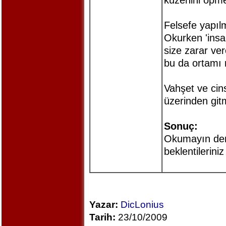
kuzenini öpme
Felsefe yapıl
Okurken 'insa
size zarar ve
bu da ortamı 
Vahşet ve cin
üzerinden git
Sonuç:
Okumayın de
beklentilerini
Yazar:
DicLonius
Tarih:
23/10/2009