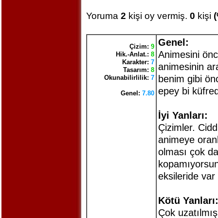
Yoruma
2
kişi oy vermiş.
0
kişi
Genel:
Çizim:
9
Animesini önc
Hik.-Anlat.:
8
Karakter:
7
animesinin ar
Tasarım:
8
benim gibi ön
Okunabilirlilik:
7
epey bi küfrede
Genel:
7.80
İyi Yanları:
Çizimler. Cidd
animeye oranl
olması çok da
kopamıyorsunu
eksileride var
Kötü Yanları
Çok uzatılmış