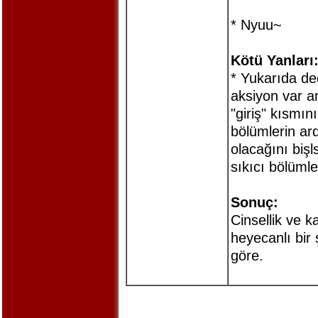
* Nyuu~
Kötü Yanları
* Yukarıda ded
aksiyon var a
"giriş" kısmın
bölümlerin ar
olacağını biş
sıkıcı bölüml
Sonuç:
Cinsellik ve 
heyecanlı bir 
göre.