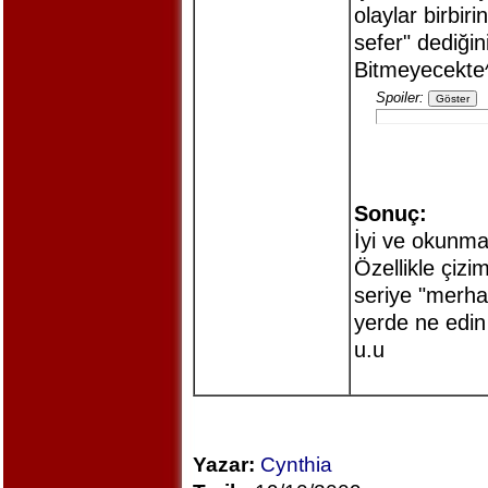
olaylar birbiri
sefer" dediğin
Bitmeyecekte
Spoiler:
Sonuç:
İyi ve okunma
Özellikle çiz
seriye "merha
yerde ne edin
u.u
Yazar:
Cynthia