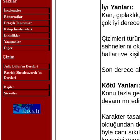
Yazılar
İyi Yanları:
İncelemeler
Kan, çıplaklı
Röportajlar
çok iyi derece
Detaylı Tanıtımlar
Kitap İncelemeleri
Etkinlikler
Çizimleri tür
Yazışmalar
sahnelerini ok
Diğer
hatları ve kişi
Çizim
Julie Dillon'ın Dersleri
Son derece a
Patrick Shettlesworth 'ın
Dersleri
Kötü Yanları
Kişiler
Konu fazla gel
Şirketler
devam mı ediy
Karakter tasa
olduğundan do
öyle canı sıkı