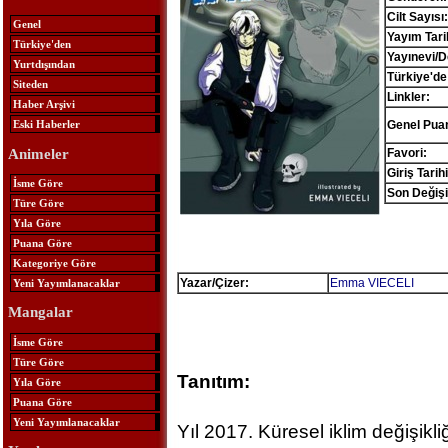
Cilt Sayısı:
Genel
Yayım Tari
Türkiye'den
Yayınevi/D
Yurtdışından
Türkiye'de
Siteden
Linkler:
Haber Arşivi
Genel Pua
Eski Haberler
Animeler
Favori:
Giriş Tarihi
İsme Göre
Son Değişi
Türe Göre
Yıla Göre
Puana Göre
Kategoriye Göre
Yazar/Çizer:
Emma VIECELI
Yeni Yayımlanacaklar
Mangalar
İsme Göre
Türe Göre
Tanıtım:
Yıla Göre
Puana Göre
Yeni Yayımlanacaklar
Yıl 2017. Küresel iklim değişikl