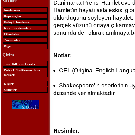
Yazılar
Danimarka Prensi Hamlet eve d
Hamlet’in hayatı asla eskisi gib
İncelemeler
Röportajlar
öldürdüğünü söyleyen hayalet,
Detaylı Tanıtımlar
gerçek yüzünü ortaya çıkarmaya
Kitap İncelemeleri
sonunda deli olarak anılmaya b
Etkinlikler
Yazışmalar
Diğer
Notlar:
Çizim
Julie Dillon'ın Dersleri
OEL (Original English Langua
Patrick Shettlesworth 'ın
Dersleri
Kişiler
Shakespeare'in eserlerinin 
Şirketler
dizisinde yer almaktadır.
Resimler: