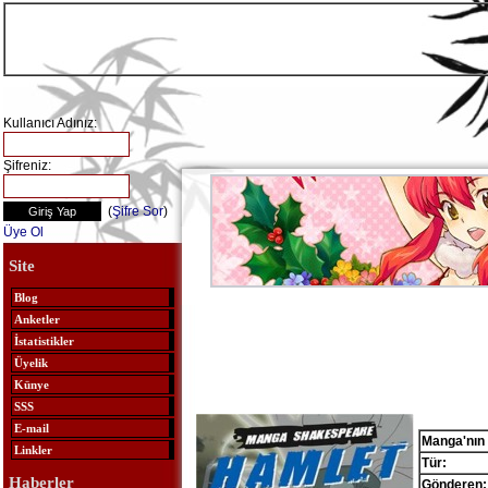
Kullanıcı Adınız:
Şifreniz:
(
Şifre Sor
)
Üye Ol
Site
Blog
Anketler
İstatistikler
Üyelik
Künye
SSS
E-mail
Manga'nın 
Linkler
Tür:
Haberler
Gönderen: