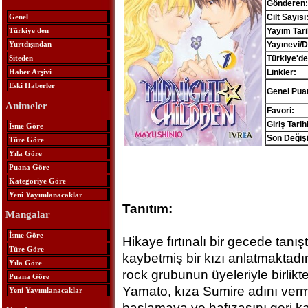
Gönderen:
Cilt Sayısı
Genel
Yayım Tari
Türkiye'den
Yayınevi/D
Yurtdışından
Türkiye'de
Siteden
Linkler:
Haber Arşivi
Eski Haberler
Genel Pua
Animeler
Favori:
Giriş Tarihi
İsme Göre
Son Değişi
Türe Göre
Yıla Göre
Puana Göre
Kategoriye Göre
Yeni Yayımlanacaklar
Tanıtım:
Mangalar
İsme Göre
Hikaye fırtınalı bir gecede tanış
Türe Göre
kaybetmiş bir kızı anlatmaktadır.
Yıla Göre
rock grubunun üyeleriyle birlikt
Puana Göre
Yamato, kıza Sumire adını vermi
Yeni Yayımlanacaklar
başlamaya ve hafızasını geri k