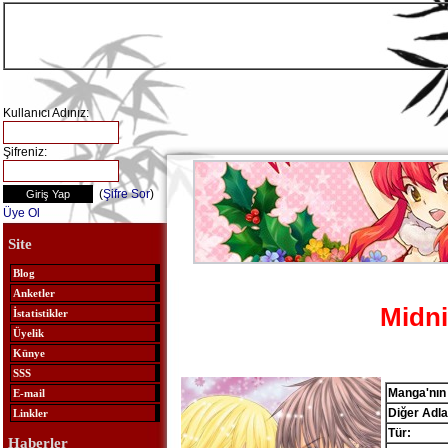
Kullanıcı Adınız:
Şifreniz:
(
Şifre Sor
)
Üye Ol
Site
Blog
Anketler
Midni
İstatistikler
Üyelik
Künye
SSS
Manga'nın 
E-mail
Diğer Adla
Linkler
Tür:
Haberler