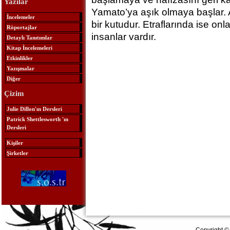
Yazılar
Yamato’ya aşık olmaya başlar. 
İncelemeler
bir kutudur. Etraflarında ise o
Röportajlar
insanlar vardır.
Detaylı Tanıtımlar
Kitap İncelemeleri
Etkinlikler
Yazışmalar
Diğer
Çizim
Julie Dillon'ın Dersleri
Patrick Shettlesworth 'ın
Dersleri
Kişiler
Şirketler