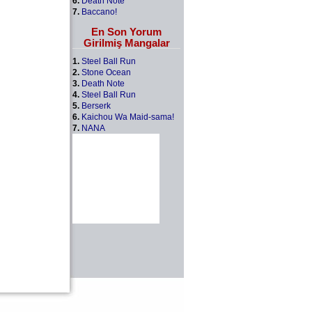
6.
Death Note
7.
Baccano!
En Son Yorum
Girilmiş Mangalar
1.
Steel Ball Run
2.
Stone Ocean
3.
Death Note
4.
Steel Ball Run
5.
Berserk
6.
Kaichou Wa Maid-sama!
7.
NANA