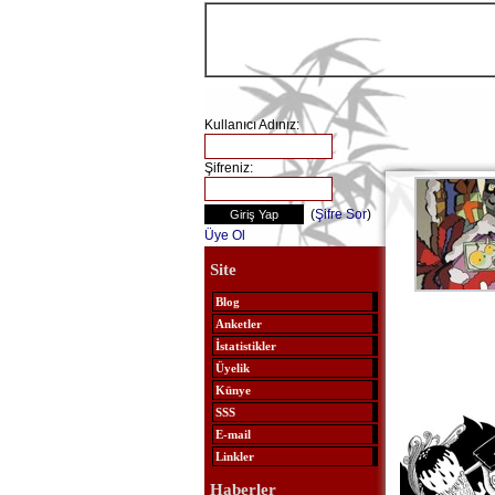
Kullanıcı Adınız:
Şifreniz:
(
Şifre Sor
)
Üye Ol
Site
Blog
Anketler
İstatistikler
Üyelik
Künye
SSS
E-mail
Linkler
Haberler