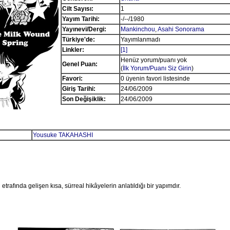
Cilt Sayısı:
1
Yayım Tarihi:
-/--/1980
Yayınevi/Dergi:
Mankinchou
,
Asahi Sonorama
Türkiye'de:
Yayımlanmadı
Linkler:
[1]
Henüz yorum/puanı yok
Genel Puan:
(
İlk Yorum/Puanı Siz Girin
)
Favori:
0 üyenin favori listesinde
Giriş Tarihi:
24/06/2009
Son Değişiklik:
24/06/2009
Yousuke TAKAHASHI
n etrafında gelişen kısa, sürreal hikâyelerin anlatıldığı bir yapımdır.