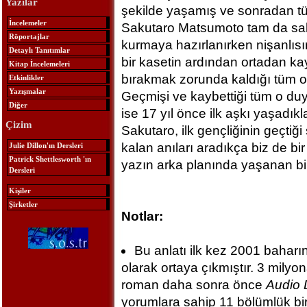
Yazılar
şekilde yaşamış ve sonradan t
İncelemeler
Sakutaro Matsumoto tam da sakat
Röportajlar
kurmaya hazırlanırken nişanlıs
Detaylı Tanıtımlar
bir kasetin ardından ortadan ka
Kitap İncelemeleri
bırakmak zorunda kaldığı tüm o
Etkinlikler
Yazışmalar
Geçmişi ve kaybettiği tüm o du
Diğer
ise 17 yıl önce ilk aşkı yaşadıkla
Çizim
Sakutaro, ilk gençliğinin geçti
kalan anıları aradıkça biz de bir
Julie Dillon'ın Dersleri
Patrick Shettlesworth 'ın
yazın arka planında yaşanan bir 
Dersleri
Kişiler
Şirketler
Notlar:
Bu anlatı ilk kez 2001 bahar
olarak ortaya çıkmıştır. 3 milyo
roman daha sonra önce
Audio
yorumlara sahip 11 bölümlük bir T