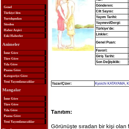
Gönderen:
Genel
Cilt Sayısı:
Türkiye'den
Yayım Tarihi:
Yurtdışından
Yayınevi/Dergi:
Siteden
Türkiye'de:
Haber Arşivi
Linkler:
Eski Haberler
Genel Puan:
Animeler
Favori:
İsme Göre
Giriş Tarihi:
Türe Göre
Son Değişiklik:
Yıla Göre
Puana Göre
Kategoriye Göre
Yeni Yayımlanacaklar
Yazar/Çizer:
Kyoichi KATAYAMA
,
K
Mangalar
İsme Göre
Türe Göre
Yıla Göre
Tanıtım:
Puana Göre
Yeni Yayımlanacaklar
Görünüşte sıradan bir kişi olan f