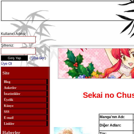
Kullanıcı Adınız:
Şifreniz:
(
Şifre Sor
)
Üye Ol
Site
Blog
Anketler
Sekai no Chu
İstatistikler
Üyelik
Künye
SSS
Manga'nın Adı:
E-mail
Linkler
Diğer Adları:
Haberler
Tür: