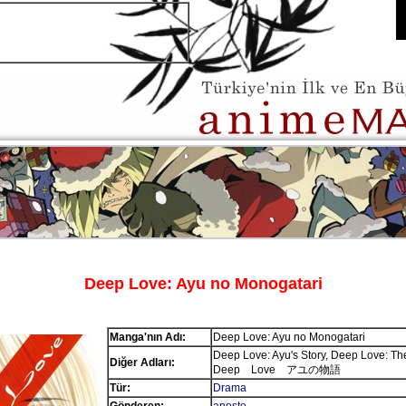
Deep Love: Ayu no Monogatari
Manga'nın Adı:
Deep Love: Ayu no Monogatari
Deep Love: Ayu's Story, Deep Love: The
Diğer Adları:
Deep Love アユの物語
Tür:
Drama