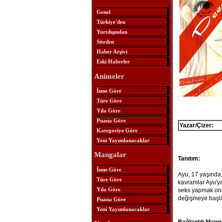
Genel
Türkiye'den
Yurtdışından
Siteden
Haber Arşivi
Eski Haberler
Animeler
İsme Göre
Türe Göre
Yıla Göre
Puana Göre
Yazar/Çizer:
Kategoriye Göre
Yeni Yayımlanacaklar
Mangalar
Tanıtım:
İsme Göre
Ayu, 17 yaşında, 
Türe Göre
kavramlar Ayu'ya
Yıla Göre
seks yapmak ona 
değişmeye başlar
Puana Göre
Yeni Yayımlanacaklar