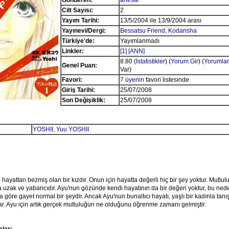
Gönderen:
aneste
Cilt Sayısı:
2
Yayım Tarihi:
13/5/2004 ile 13/9/2004 arası
Yayınevi/Dergi:
Bessatsu Friend
,
Kodansha
Türkiye'de:
Yayımlanmadı
Linkler:
[1]
[ANN]
8.80 (
İstatistikler
) (
Yorum Gir
) (
Yorumlar
Genel Puan:
Var)
Favori:
7 üyenin
favori listesinde
Giriş Tarihi:
25/07/2008
Son Değişiklik:
25/07/2008
YOSHII
,
Yuu YOSHII
hayattan bezmiş olan bir kızdır. Onun için hayatta değerli hiç bir şey yoktur. Mutlulu
 uzak ve yabancıdır. Ayu'nun gözünde kendi hayatının da bir değeri yoktur, bu nede
göre gayet normal bir şeydir. Ancak Ayu'nun bunaltıcı hayatı, yaşlı bir kadınla tan
. Ayu için artık gerçek mutluluğun ne olduğunu öğrenme zamanı gelmiştir.