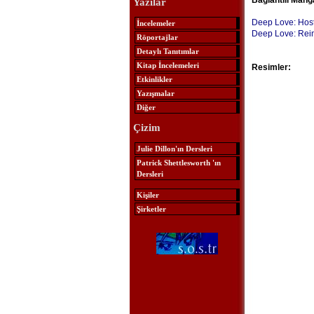
Bağlantılı Mang
Yazılar
Deep Love: Hos
İncelemeler
Deep Love: Rei
Röportajlar
Detaylı Tanıtımlar
Kitap İncelemeleri
Resimler:
Etkinlikler
Yazışmalar
Diğer
Çizim
Julie Dillon'ın Dersleri
Patrick Shettlesworth 'ın
Dersleri
Kişiler
Şirketler