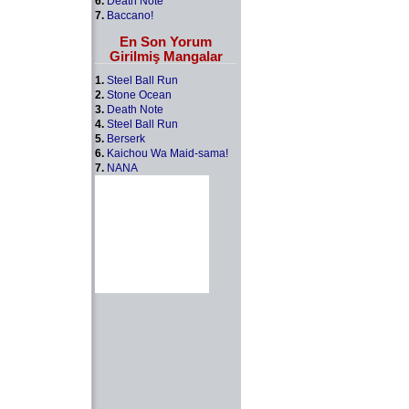
6.
Death Note
7.
Baccano!
En Son Yorum
Girilmiş Mangalar
1.
Steel Ball Run
2.
Stone Ocean
3.
Death Note
4.
Steel Ball Run
5.
Berserk
6.
Kaichou Wa Maid-sama!
7.
NANA