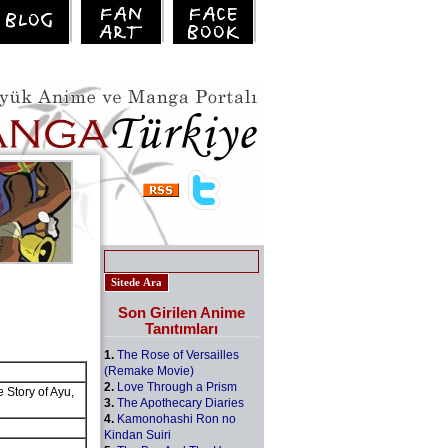
Son Girilen Anime
Tanıtımları
1.
The Rose of Versailles
(Remake Movie)
2.
Love Through a Prism
 Story of Ayu,
3.
The Apothecary Diaries
4.
Kamonohashi Ron no
Kindan Suiri