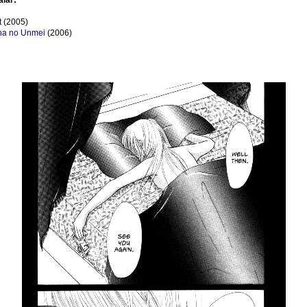
alar:
t
(2005)
na no Unmei
(2006)