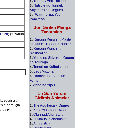
5.
The Boy And The Heron
6.
Natsu e no Tunnel,
Sayonara no Deguchi
7.
I Want To Eat Your
Pancreas
Son Girilen Manga
Tanıtımları
ı Oku
) (2 Yorum
1.
Rurouni Kenshin: Master
of Flame - Hidden Chapter
2.
Rurouni Kenshin:
Restoration
3.
Yume no Shizuku - Ougon
no Torikago
4.
Tonari no Kaibutsu-kun
5.
Lady Victorian
6.
Hadashi no Bara wo
Fume
7.
Anne no Aijou
En Son Yorum
Girilmiş Animeler
k, sevgi gibi
nle para için
1.
The Apothecary Diaries
ışmasıyla
2.
Koko wa Green Wood
3.
Clannad After Story
4.
Fullmetal Alchemist 2
5.
Steins Gate