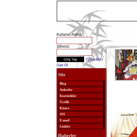
Kullanıcı Adınız:
Şifreniz:
(
Şifre Sor
)
Üye Ol
Site
Blog
Anketler
İstatistikler
Üyelik
Künye
SSS
E-mail
Linkler
Haberler