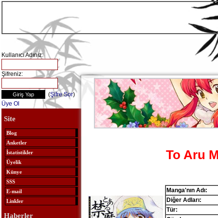
Kullanıcı Adınız:
Şifreniz:
(
Şifre Sor
)
Üye Ol
Site
Blog
Anketler
To Aru M
İstatistikler
Üyelik
Künye
SSS
Manga'nın Adı:
E-mail
Diğer Adları:
Linkler
Tür:
Haberler