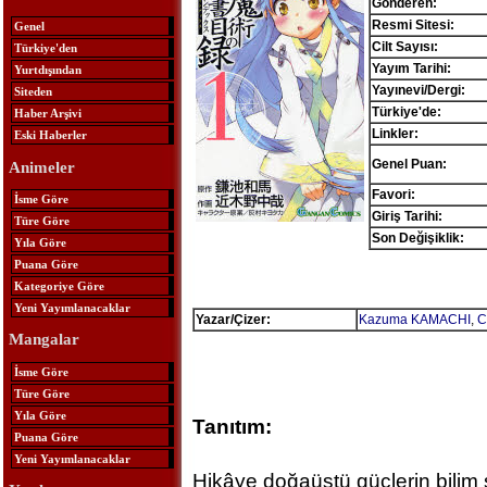
Gönderen:
Resmi Sitesi:
Genel
Cilt Sayısı:
Türkiye'den
Yayım Tarihi:
Yurtdışından
Yayınevi/Dergi:
Siteden
Türkiye'de:
Haber Arşivi
Linkler:
Eski Haberler
Genel Puan:
Animeler
Favori:
İsme Göre
Giriş Tarihi:
Türe Göre
Son Değişiklik:
Yıla Göre
Puana Göre
Kategoriye Göre
Yeni Yayımlanacaklar
Yazar/Çizer:
Kazuma KAMACHI
,
C
Mangalar
İsme Göre
Türe Göre
Yıla Göre
Tanıtım:
Puana Göre
Yeni Yayımlanacaklar
Hikâye doğaüstü güçlerin bilim