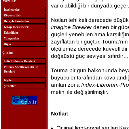
Yazılar
var olabildiği bir dünyada geçer
İncelemeler
Röportajlar
Notları tehlikeli derecede düşü
Detaylı Tanıtımlar
Imagine Breaker
denen bir güce
Kitap İncelemeleri
Etkinlikler
güçleri yenebilen ama karşılığınd
Yazışmalar
zayıflatan bir güçtür. Touma’nı
Diğer
ölçülemez derecede kuvvetlidir
Çizim
doğaüstü güç seviyesi sıfırdır…
Julie Dillon'ın Dersleri
Patrick Shettlesworth 'ın
Touma bir gün balkonunda beyazla
Dersleri
büyücüler tarafından kovalandığı
Kişiler
anıları zorla
Index-Librorum-Pro
Şirketler
metini ile değiştirilmiştir.
Notlar:
Orijinal light-novel serileri 