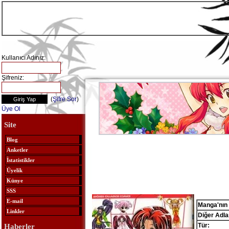
Kullanıcı Adınız:
Şifreniz:
(
Şifre Sor
)
Üye Ol
Site
Blog
Anketler
İstatistikler
Üyelik
Künye
SSS
E-mail
Manga'nın 
Linkler
Diğer Adlar
Tür:
Haberler