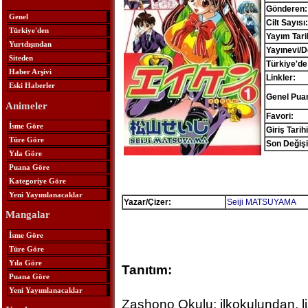
Gönderen:
Genel
Cilt Sayısı:
Türkiye'den
Yayım Tari
Yurtdışından
Yayınevi/D
Siteden
Türkiye'de
Haber Arşivi
Linkler:
Eski Haberler
Genel Pua
Animeler
Favori:
İsme Göre
Giriş Tarihi
Türe Göre
Son Değişi
Yıla Göre
Puana Göre
Kategoriye Göre
Yeni Yayımlanacaklar
Yazar/Çizer:
Seiji MATSUYAMA
Mangalar
İsme Göre
Türe Göre
Yıla Göre
Tanıtım:
Puana Göre
Yeni Yayımlanacaklar
Zashono Okulu; ilkokulundan, li