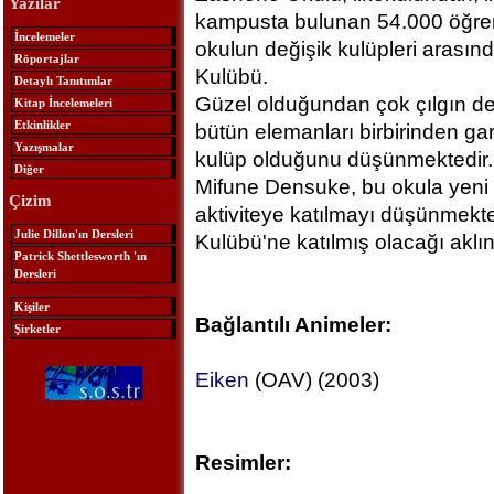
Yazılar
kampusta bulunan 54.000 öğrenc
İncelemeler
okulun değişik kulüpleri arasında
Röportajlar
Kulübü.
Detaylı Tanıtımlar
Güzel olduğundan çok çılgın de
Kitap İncelemeleri
Etkinlikler
bütün elemanları birbirinden gar
Yazışmalar
kulüp olduğunu düşünmektedir.
Diğer
Mifune Densuke, bu okula yeni b
Çizim
aktiviteye katılmayı düşünmekt
Julie Dillon'ın Dersleri
Kulübü'ne katılmış olacağı aklı
Patrick Shettlesworth 'ın
Dersleri
Kişiler
Bağlantılı Animeler:
Şirketler
Eiken
(OAV) (2003)
Resimler: