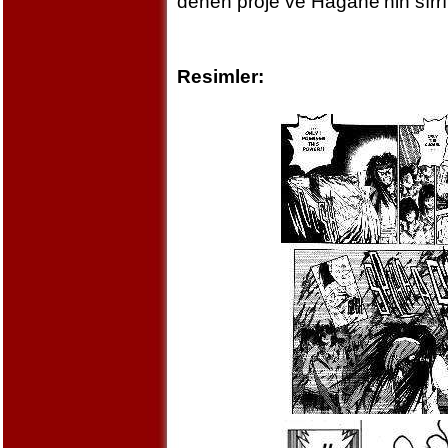
denen proje ve Hagane’nin sırrı
Resimler: