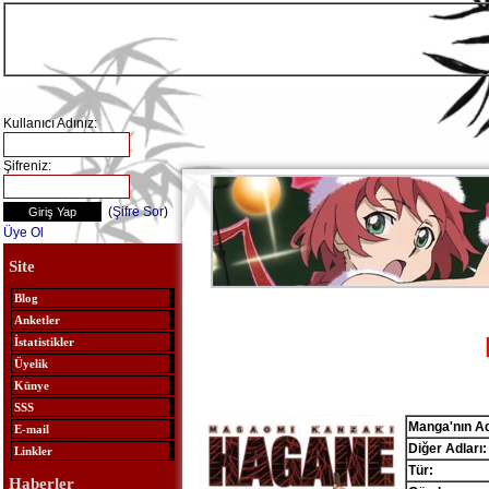
Kullanıcı Adınız:
Şifreniz:
(
Şifre Sor
)
Üye Ol
Site
Blog
Anketler
İstatistikler
Üyelik
Künye
SSS
Manga'nın Ad
E-mail
Diğer Adları:
Linkler
Tür:
Haberler