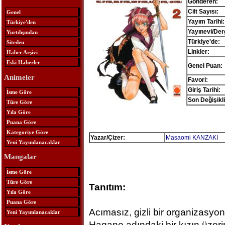
Gönderen:
Cilt Sayısı:
Genel
Yayım Tarihi:
Türkiye'den
Yayınevi/Der
Yurtdışından
Türkiye'de:
Siteden
Linkler:
Haber Arşivi
Eski Haberler
Genel Puan:
Animeler
Favori:
Giriş Tarihi:
İsme Göre
Son Değişikli
Türe Göre
Yıla Göre
Puana Göre
Kategoriye Göre
Yazar/Çizer:
Masaomi KANZAKI
Yeni Yayımlanacaklar
Mangalar
İsme Göre
Türe Göre
Tanıtım:
Yıla Göre
Puana Göre
Acımasız, gizli bir organizasy
Yeni Yayımlanacaklar
Hagane adındaki bir kızın üzer