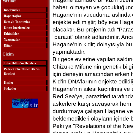
Yazılar
haberi olmayan ve çocukluğundan
İncelemeler
Hagane’nin vücuduna, aslında e
Röportajlar
enjekte edilmiştir; böylece Hag
Detaylı Tanıtımlar
Kitap İncelemeleri
olacaktır. Bu projenin adı “Para
Etkinlikler
“parazit” olarak adlandırılır. An
Yazışmalar
Hagane’nin kidir; dolayısıyla b
Diğer
yapmaktadır.
Çizim
Bir gece evlerine yapılan saldır
Julie Dillon'ın Dersleri
Chizuko Mifune’nin genetik bilgi
Patrick Shettlesworth 'ın
için deneyin amacından erken h
Dersleri
Kid’in DNA’larının enjekte edild
Kişiler
Hagane’nin ailesi kaçırılmış ve
Şirketler
Red Sea’ye, parazitleri tarafınd
askerlere karşı savaşarak hem 
durdurmaya çalışan Hagane ve ye
beklemedikleri olayların içinde b
Peki ya "Revelations of the New 