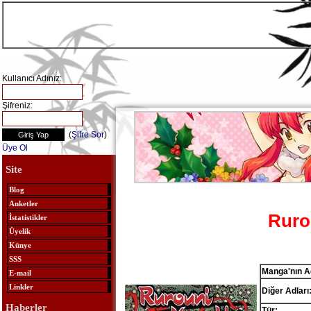
Kullanıcı Adınız:
Şifreniz:
(
Şifre Sor
)
Üye Ol
Site
Blog
Anketler
Ruro
İstatistikler
Üyelik
Künye
SSS
Manga'nın A
E-mail
Linkler
Diğer Adları
Haberler
Tür: