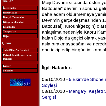
Yazılar
Meiji Devrimi sırasında üstün ye
Battousai" devrimin sonuna gelin
İncelemeler
Röportajlar
daha adam öldürmemeye yemin e
Detaylı Tanıtımlar
Devrimin gerçekleşmesinden 11 
Kitap İncelemeleri
Battousai), rurouni(gezgin) ola
Etkinlikler
anlaşılma nedeniyle Kaoru Kami
Yazışmalar
Diğer
kalan Dojo da geçici olarak ya
Çizim
asla bırakmayacağını ve nerede
onu takip edip bir gün intikam al
Julie Dillon'ın Dersleri
Patrick Shettlesworth 'ın
Dersleri
Kişiler
İlgili Haberler:
Şirketler
05/10/2010 -
5 Ekim'de ShonenJ
Söyleşi
03/10/2010 -
Manga’yı Keşfet! S
Sergisi