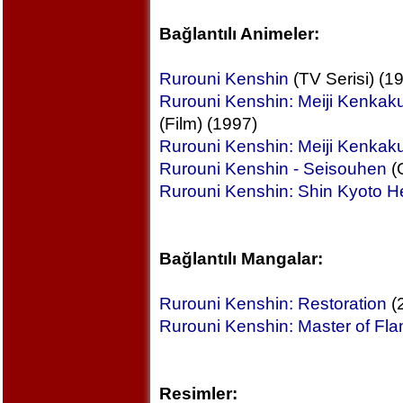
Bağlantılı Animeler:
Rurouni Kenshin
(TV Serisi) (1
Rurouni Kenshin: Meiji Kenkak
(Film) (1997)
Rurouni Kenshin: Meiji Kenkak
Rurouni Kenshin - Seisouhen
(
Rurouni Kenshin: Shin Kyoto H
Bağlantılı Mangalar:
Rurouni Kenshin: Restoration
(
Rurouni Kenshin: Master of Fl
Resimler: