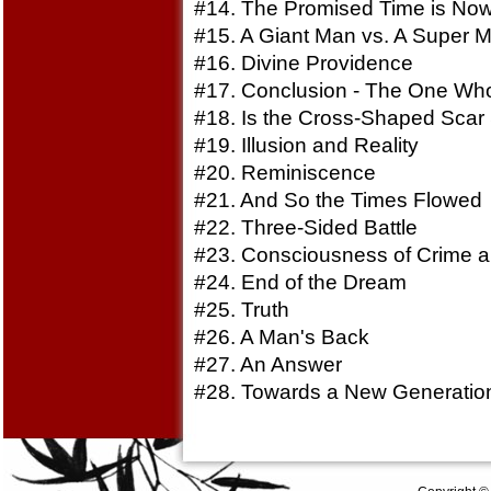
#14. The Promised Time is No
#15. A Giant Man vs. A Super 
#16. Divine Providence
#17. Conclusion - The One Who
#18. Is the Cross-Shaped Scar S
#19. Illusion and Reality
#20. Reminiscence
#21. And So the Times Flowed
#22. Three-Sided Battle
#23. Consciousness of Crime 
#24. End of the Dream
#25. Truth
#26. A Man's Back
#27. An Answer
#28. Towards a New Generatio