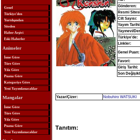
Gönderen:
Genel
Resmi Sitesi
Türkiye'den
Cilt Sayısı:
Yurtdışından
Yayım Tarihi
Siteden
Yayınevi/Der
Haber Arşivi
Türkiye'de:
Eski Haberler
Linkler:
Animeler
Genel Puan:
İsme Göre
Favori:
Türe Göre
Giriş Tarihi:
Yıla Göre
Son Değişikl
Puana Göre
Kategoriye Göre
Yeni Yayımlanacaklar
Yazar/Çizer:
Nobuhiro WATSUKI
Mangalar
İsme Göre
Türe Göre
Yıla Göre
Puana Göre
Tanıtım:
Yeni Yayımlanacaklar