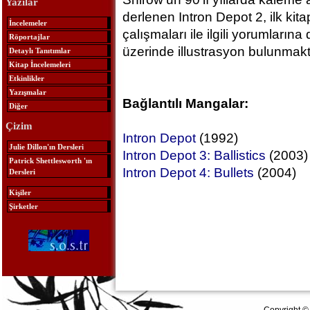
Yazılar
derlenen Intron Depot 2, ilk ki
İncelemeler
çalışmaları ile ilgili yorumların
Röportajlar
üzerinde illustrasyon bulunmakt
Detaylı Tanıtımlar
Kitap İncelemeleri
Etkinlikler
Yazışmalar
Bağlantılı Mangalar:
Diğer
Çizim
Intron Depot
(1992)
Julie Dillon'ın Dersleri
Intron Depot 3: Ballistics
(2003)
Patrick Shettlesworth 'ın
Intron Depot 4: Bullets
(2004)
Dersleri
Kişiler
Şirketler