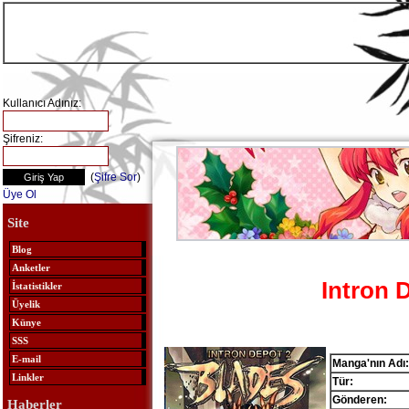
Kullanıcı Adınız:
Şifreniz:
(
Şifre Sor
)
Üye Ol
Site
Blog
Anketler
Intron 
İstatistikler
Üyelik
Künye
SSS
E-mail
Manga'nın Adı:
Linkler
Tür:
Gönderen:
Haberler