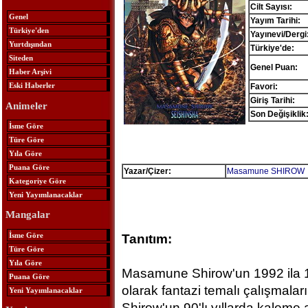
Cilt Sayısı:
Genel
Yayım Tarihi:
Türkiye'den
Yayınevi/Dergi
Yurtdışından
Türkiye'de:
Siteden
Genel Puan:
Haber Arşivi
Eski Haberler
Favori:
Giriş Tarihi:
Animeler
Son Değişiklik
İsme Göre
Türe Göre
Yıla Göre
Puana Göre
Yazar/Çizer:
Masamune SHIROW
Kategoriye Göre
Yeni Yayımlanacaklar
Mangalar
İsme Göre
Tanıtım:
Türe Göre
Yıla Göre
Masamune Shirow'un 1992 ila 1998
Puana Göre
olarak fantazi temalı çalışmala
Yeni Yayımlanacaklar
Shirow'un 90'lı yıllarda kaleme a