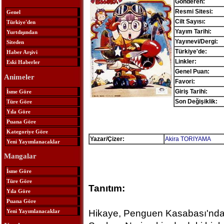
Gönderen:
Resmi Sitesi:
Genel
Cilt Sayısı:
Türkiye'den
Yayım Tarihi:
Yurtdışından
Yayınevi/Dergi:
Siteden
Türkiye'de:
Haber Arşivi
Linkler:
Eski Haberler
Genel Puan:
Animeler
Favori:
Giriş Tarihi:
İsme Göre
Son Değişiklik:
Türe Göre
Yıla Göre
Puana Göre
Kategoriye Göre
Yazar/Çizer:
Akira TORIYAMA
Yeni Yayımlanacaklar
Mangalar
İsme Göre
Türe Göre
Tanıtım:
Yıla Göre
Puana Göre
Yeni Yayımlanacaklar
Hikaye, Penguen Kasabası'nda 