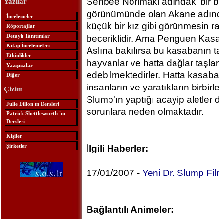
Senbee Norimaki adındaki bir bi
Yazılar
görünümünde olan Akane adında
İncelemeler
küçük bir kız gibi görünmesin 
Röportajlar
Detaylı Tanıtımlar
beceriklidir. Ama Penguen Kasab
Kitap İncelemeleri
Aslına bakılırsa bu kasabanın 
Etkinlikler
hayvanlar ve hatta dağlar taşla
Yazışmalar
edebilmektedirler. Hatta kasaba
Diğer
insanların ve yaratıkların birbirle
Çizim
Slump'ın yaptığı acayip aletler 
Julie Dillon'ın Dersleri
sorunlara neden olmaktadır.
Patrick Shettlesworth 'ın
Dersleri
Kişiler
Şirketler
İlgili Haberler:
17/01/2007 -
Yeni Dr. Slump Fil
Bağlantılı Animeler: