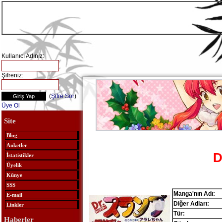
Kullanıcı Adınız:
Şifreniz:
(
Şifre Sor
)
Üye Ol
Site
Blog
Anketler
D
İstatistikler
Üyelik
Künye
SSS
Manga'nın Adı:
E-mail
Diğer Adları:
Linkler
Tür:
Haberler