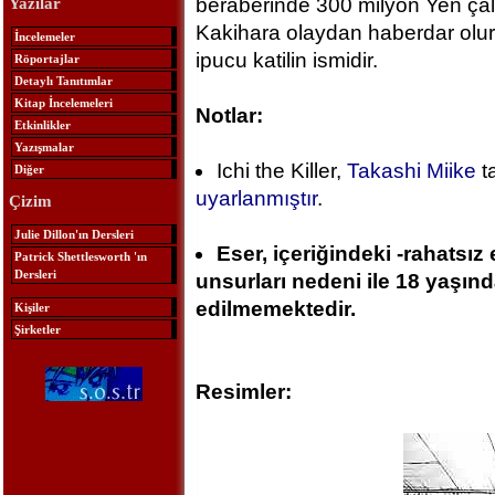
beraberinde 300 milyon Yen çalı
Yazılar
Kakihara olaydan haberdar olur 
İncelemeler
ipucu katilin ismidir.
Röportajlar
Detaylı Tanıtımlar
Kitap İncelemeleri
Notlar:
Etkinlikler
Yazışmalar
Ichi the Killer,
Takashi Miike
t
Diğer
uyarlanmıştır
.
Çizim
Julie Dillon'ın Dersleri
Eser, içeriğindeki -rahatsız 
Patrick Shettlesworth 'ın
Dersleri
unsurları nedeni ile 18 yaşın
edilmemektedir.
Kişiler
Şirketler
Resimler: