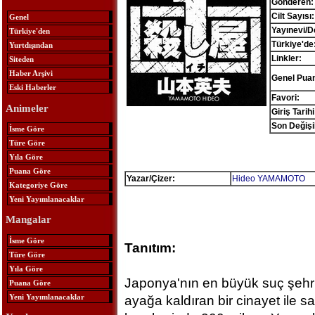
Gönderen:
Cilt Sayısı:
Genel
Yayınevi/D
Türkiye'den
Türkiye'de
Yurtdışından
Linkler:
Siteden
Haber Arşivi
Genel Pua
Eski Haberler
Favori:
Animeler
Giriş Tarihi
Son Değişik
İsme Göre
Türe Göre
Yıla Göre
Puana Göre
Yazar/Çizer:
Hideo YAMAMOTO
Kategoriye Göre
Yeni Yayımlanacaklar
Mangalar
İsme Göre
Tanıtım:
Türe Göre
Yıla Göre
Japonya'nın en büyük suç şehr
Puana Göre
Yeni Yayımlanacaklar
ayağa kaldıran bir cinayet ile sa