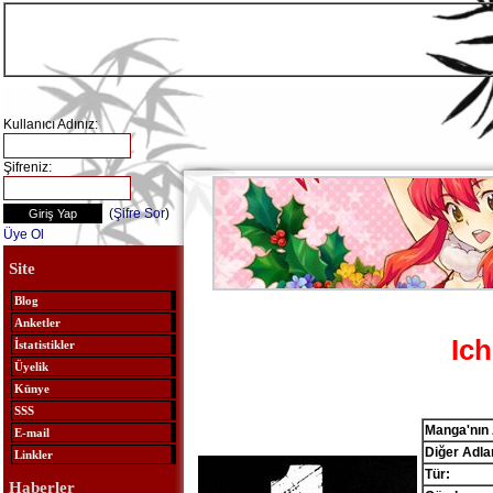
Kullanıcı Adınız:
Şifreniz:
(
Şifre Sor
)
Üye Ol
Site
Blog
Anketler
Ich
İstatistikler
Üyelik
Künye
SSS
Manga'nın 
E-mail
Diğer Adlar
Linkler
Tür:
Haberler