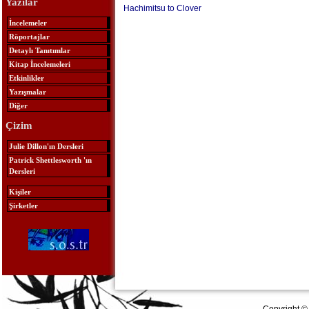
Yazılar
Hachimitsu to Clover
İncelemeler
Röportajlar
Detaylı Tanıtımlar
Kitap İncelemeleri
Etkinlikler
Yazışmalar
Diğer
Çizim
Julie Dillon'ın Dersleri
Patrick Shettlesworth 'ın
Dersleri
Kişiler
Şirketler