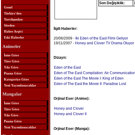
Son Değişiklik:
Genel
Türkiye'den
Yurtdışından
Siteden
İlgili Haberler:
Haber Arşivi
Eski Haberler
20/06/2009 -
İki Eden of the East Filmi Geliyor
19/11/2007 -
Honey and Clover TV Drama Oluyor
Animeler
İsme Göre
Dizayn:
Türe Göre
Yıla Göre
Eden of the East
Eden of The East Compilation: Air Communicatio
Puana Göre
Eden of the East The Movie I: King of Eden
Kategoriye Göre
Eden of The East the Movie II: Paradise Lost
Yeni Yayımlanacaklar
Mangalar
Orjinal Eser (Anime):
İsme Göre
Honey and Clover
Türe Göre
Honey and Clover II
Yıla Göre
Puana Göre
Yeni Yayımlanacaklar
Orjinal Eser (Manga):