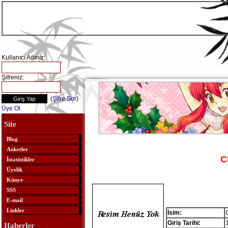
Kullanıcı Adınız:
Şifreniz:
(
Şifre Sor
)
Üye Ol
Site
Blog
Anketler
C
İstatistikler
Üyelik
Künye
SSS
E-mail
Linkler
İsim:
Giriş Tarihi:
Haberler