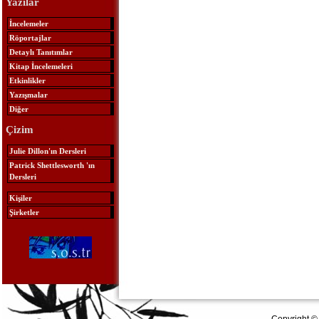
Yazılar
İncelemeler
Röportajlar
Detaylı Tanıtımlar
Kitap İncelemeleri
Etkinlikler
Yazışmalar
Diğer
Çizim
Julie Dillon'ın Dersleri
Patrick Shettlesworth 'ın
Dersleri
Kişiler
Şirketler