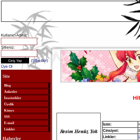
Kullanıcı Adınız:
Şifreniz:
(
Şifre Sor
)
Üye Ol
Site
Blog
Anketler
Hi
İstatistikler
Üyelik
Künye
SSS
E-mail
İsim:
Linkler
Cinsiyet:
Linkler:
Haberler