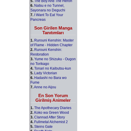
5.
The Boy And The Heron
6.
Natsu e no Tunnel,
Sayonara no Deguchi
7.
I Want To Eat Your
Pancreas
Son Girilen Manga
Tanıtımları
1.
Rurouni Kenshin: Master
of Flame - Hidden Chapter
2.
Rurouni Kenshin:
Restoration
3.
Yume no Shizuku - Ougon
no Torikago
4.
Tonari no Kaibutsu-kun
5.
Lady Victorian
6.
Hadashi no Bara wo
Fume
7.
Anne no Aijou
En Son Yorum
Girilmiş Animeler
1.
The Apothecary Diaries
2.
Koko wa Green Wood
3.
Clannad After Story
4.
Fullmetal Alchemist 2
5.
Steins Gate