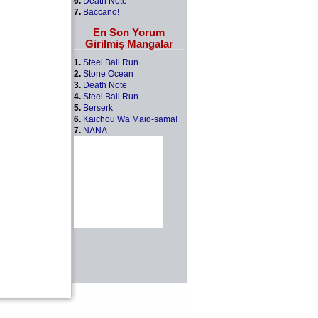
6.
Death Note
7.
Baccano!
En Son Yorum
Girilmiş Mangalar
1.
Steel Ball Run
2.
Stone Ocean
3.
Death Note
4.
Steel Ball Run
5.
Berserk
6.
Kaichou Wa Maid-sama!
7.
NANA