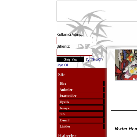
Kullanıcı Adınız:
Şifreniz:
(
Şifre Sor
)
Üye Ol
Site
Blog
Anketler
İstatistikler
Üyelik
Künye
SSS
E-mail
Linkler
Haberler