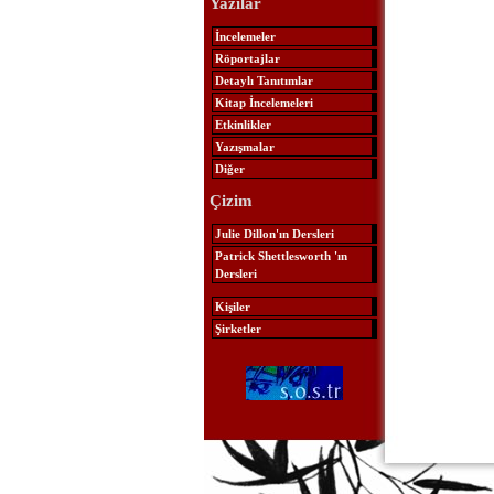
Yazılar
İncelemeler
Röportajlar
Detaylı Tanıtımlar
Kitap İncelemeleri
Etkinlikler
Yazışmalar
Diğer
Çizim
Julie Dillon'ın Dersleri
Patrick Shettlesworth 'ın
Dersleri
Kişiler
Şirketler