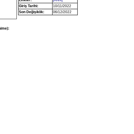
Linkler:
[ANN]
Giriş Tarihi:
10/11/2022
Son Değişiklik:
06/12/2022
nime):