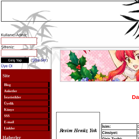
Kullanıcı Adınız:
Şifreniz:
(
Şifre Sor
)
Üye Ol
Site
Blog
Anketler
Da
İstatistikler
Üyelik
Künye
SSS
E-mail
İsim:
Linkler
Cinsiyet:
Haberler