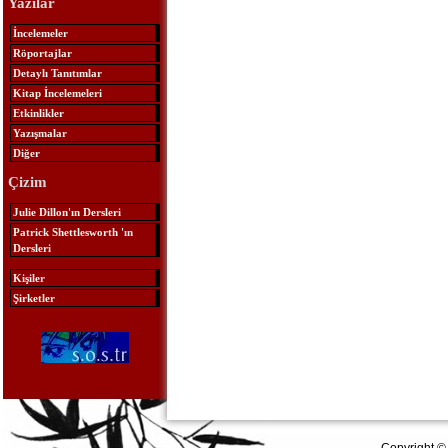
Yazılar
İncelemeler
Röportajlar
Detaylı Tanıtımlar
Kitap İncelemeleri
Etkinlikler
Yazışmalar
Diğer
Çizim
Julie Dillon'ın Dersleri
Patrick Shettlesworth 'ın
Dersleri
Kişiler
Şirketler