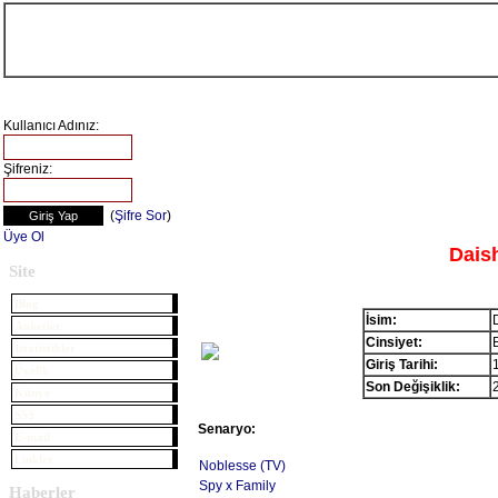
Kullanıcı Adınız:
Şifreniz:
(
Şifre Sor
)
Üye Ol
Dais
Site
Blog
İsim:
Anketler
Cinsiyet:
İstatistikler
Giriş Tarihi:
Üyelik
Son Değişiklik:
Künye
SSS
Senaryo:
E-mail
Linkler
Noblesse (TV)
Spy x Family
Haberler