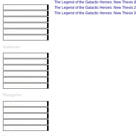
The Legend of the Galactic Heroes: New Thesis (
The Legend of the Galactic Heroes: New Thesis 2 
Genel
The Legend of the Galactic Heroes: New Thesis 3 
Türkiye'den
Yurtdışından
Siteden
Haber Arşivi
Eski Haberler
Animeler
İsme Göre
Türe Göre
Yıla Göre
Puana Göre
Kategoriye Göre
Yeni Yayımlanacaklar
Mangalar
İsme Göre
Türe Göre
Yıla Göre
Puana Göre
Yeni Yayımlanacaklar