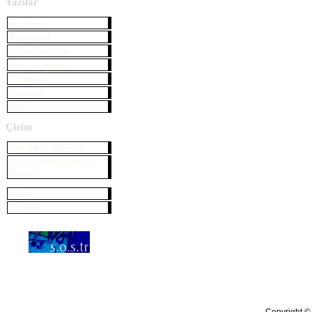
Yazılar
İncelemeler
Röportajlar
Detaylı Tanıtımlar
Kitap İncelemeleri
Etkinlikler
Yazışmalar
Diğer
Çizim
Julie Dillon'ın Dersleri
Patrick Shettlesworth 'ın
Dersleri
Kişiler
Şirketler