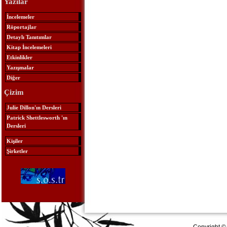
Yazılar
İncelemeler
Röportajlar
Detaylı Tanıtımlar
Kitap İncelemeleri
Etkinlikler
Yazışmalar
Diğer
Çizim
Julie Dillon'ın Dersleri
Patrick Shettlesworth 'ın
Dersleri
Kişiler
Şirketler