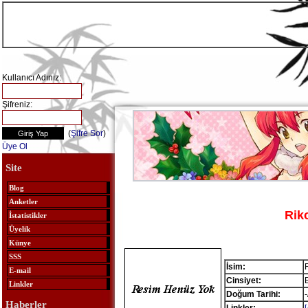
Kullanıcı Adınız:
Şifreniz:
(
Şifre Sor
)
Üye Ol
Site
Blog
Anketler
Rik
İstatistikler
Üyelik
Künye
SSS
İsim:
E-mail
Cinsiyet:
Linkler
Doğum Tarihi:
-
Haberler