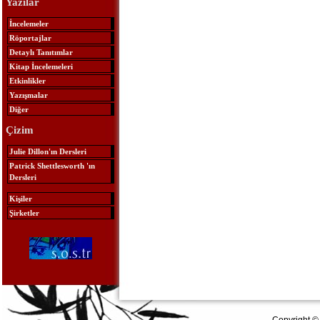
Yazılar
İncelemeler
Röportajlar
Detaylı Tanıtımlar
Kitap İncelemeleri
Etkinlikler
Yazışmalar
Diğer
Çizim
Julie Dillon'ın Dersleri
Patrick Shettlesworth 'ın
Dersleri
Kişiler
Şirketler