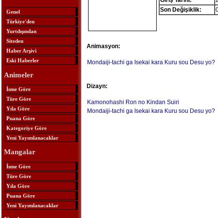
Giriş Tarihi:
Son Değişiklik:
Genel
Türkiye'den
Yurtdışından
Siteden
Animasyon:
Haber Arşivi
Eski Haberler
Mondaiji-tachi ga Isekai kara Kuru sou Desu yo?
Animeler
Dizayn:
İsme Göre
Türe Göre
Kamonohashi Ron no Kindan Suiri
Yıla Göre
Mondaiji-tachi ga Isekai kara Kuru sou Desu yo?
Puana Göre
Kategoriye Göre
Yeni Yayımlanacaklar
Mangalar
İsme Göre
Türe Göre
Yıla Göre
Puana Göre
Yeni Yayımlanacaklar