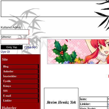
Kullanıcı Adınız:
Şifreniz:
(
Şifre Sor
)
Üye Ol
Site
Blog
Anketler
İstatistikler
Üyelik
Künye
SSS
E-mail
İsim:
Linkler
Linkler:
Haberler