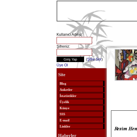
Kullanıcı Adınız:
Şifreniz:
(
Şifre Sor
)
Üye Ol
Site
Blog
Anketler
İstatistikler
Üyelik
Künye
SSS
E-mail
Linkler
Haberler