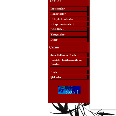
Yazılar
İncelemeler
Röportajlar
Detaylı Tanıtımlar
Kitap İncelemeleri
Etkinlikler
Yazışmalar
Diğer
Çizim
Julie Dillon'ın Dersleri
Patrick Shettlesworth 'ın
Dersleri
Kişiler
Şirketler