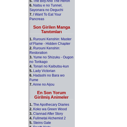
5.
The Boy And The Heron
6.
Natsu e no Tunnel,
Sayonara no Deguchi
7.
I Want To Eat Your
Pancreas
Son Girilen Manga
Tanıtımları
1.
Rurouni Kenshin: Master
of Flame - Hidden Chapter
2.
Rurouni Kenshin:
Restoration
3.
Yume no Shizuku - Ougon
no Torikago
4.
Tonari no Kaibutsu-kun
5.
Lady Victorian
6.
Hadashi no Bara wo
Fume
7.
Anne no Aijou
En Son Yorum
Girilmiş Animeler
1.
The Apothecary Diaries
2.
Koko wa Green Wood
3.
Clannad After Story
4.
Fullmetal Alchemist 2
5.
Steins Gate