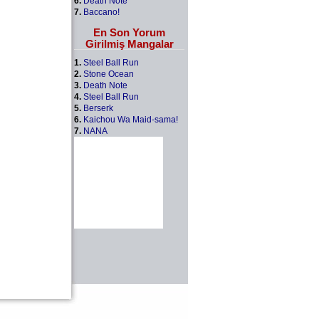
6.
Death Note
7.
Baccano!
En Son Yorum
Girilmiş Mangalar
1.
Steel Ball Run
2.
Stone Ocean
3.
Death Note
4.
Steel Ball Run
5.
Berserk
6.
Kaichou Wa Maid-sama!
7.
NANA