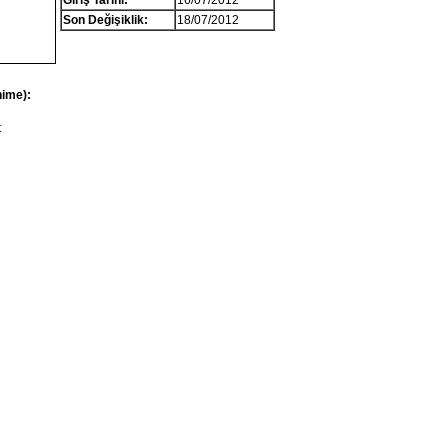
Giriş Tarihi:
16/07/2012
Son Değişiklik:
18/07/2012
nime):
t