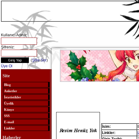
Kullanıcı Adınız:
Şifreniz:
(
Şifre Sor
)
Üye Ol
Site
Blog
Anketler
İstatistikler
Üyelik
Künye
SSS
E-mail
İsim:
Linkler
Linkler:
Haberler