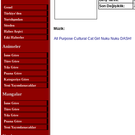
Giriş Tarihi:
Son Değişiklik:
Genel
Türkiye'den
Yurtdışından
Siteden
Müzik:
Haber Arşivi
Eski Haberler
All Purpose Cultural Cat Girl Nuku Nuku DASH!
Animeler
İsme Göre
Türe Göre
Yıla Göre
Puana Göre
Kategoriye Göre
Yeni Yayımlanacaklar
Mangalar
İsme Göre
Türe Göre
Yıla Göre
Puana Göre
Yeni Yayımlanacaklar