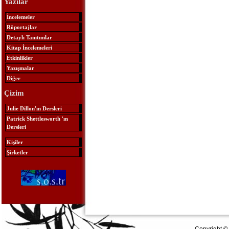
Yazılar
İncelemeler
Röportajlar
Detaylı Tanıtımlar
Kitap İncelemeleri
Etkinlikler
Yazışmalar
Diğer
Çizim
Julie Dillon'ın Dersleri
Patrick Shettlesworth 'ın
Dersleri
Kişiler
Şirketler